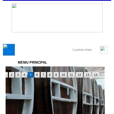
GENERAL
MENIU PRINCIPAL
1
2
3
4
5
6
7
8
9
10
11
12
13
14