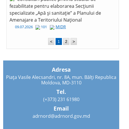
fezabilitate pentru elaborarea Secțiunii
specializate „Apă și sanitație” a Planului de
Amenajare a Teritoriului Național
MIDR
09.07.2026
101
<
1
2
>
Adresa
Piața Vasile Alecsandri, nr. 8A, mun. Bălți Republica
Moldova, MD-3110
Tel.
(+373) 231 61980
Email
adrnord@adrnord.gov.md