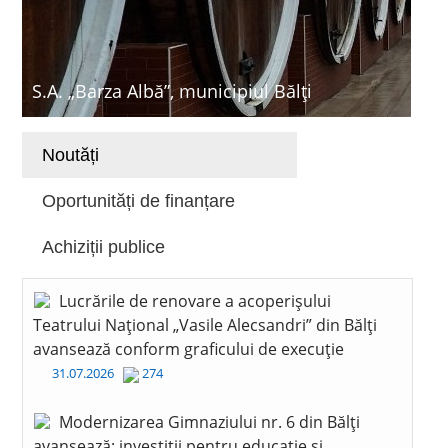
S.A. „Barza Albă”, municipiul Bălți
Noutăți
Oportunități de finanțare
Achiziții publice
Lucrările de renovare a acoperișului
Teatrului Național „Vasile Alecsandri” din Bălți
avansează conform graficului de execuție
31.07.2026
274
Modernizarea Gimnaziului nr. 6 din Bălți
avansează: investiții pentru educație și