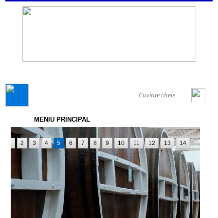
GENERAL
MENIU PRINCIPAL
1
2
3
4
5
6
7
8
9
10
11
12
13
14