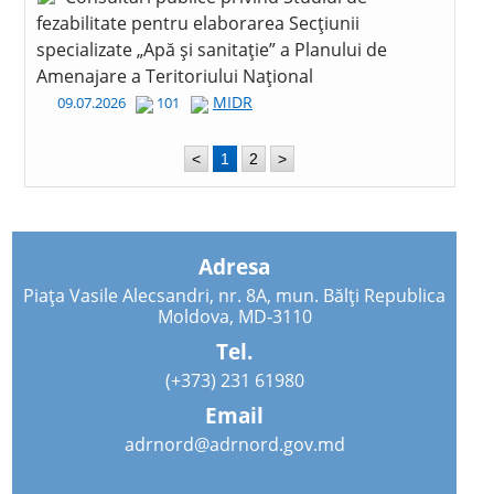
fezabilitate pentru elaborarea Secțiunii
specializate „Apă și sanitație” a Planului de
Amenajare a Teritoriului Național
MIDR
09.07.2026
101
<
1
2
>
Adresa
Piața Vasile Alecsandri, nr. 8A, mun. Bălți Republica
Moldova, MD-3110
Tel.
(+373) 231 61980
Email
adrnord@adrnord.gov.md