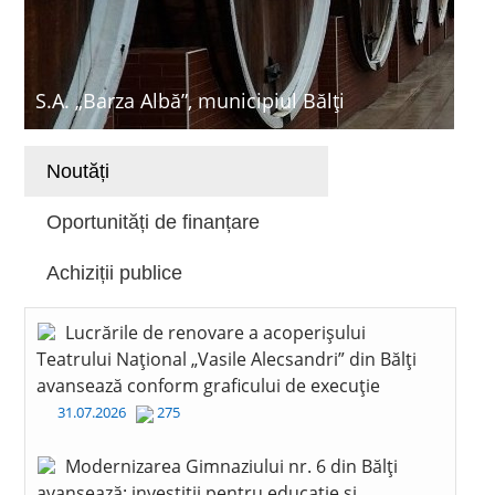
S.A. „Barza Albă”, municipiul Bălți
Noutăți
Oportunități de finanțare
Achiziții publice
Lucrările de renovare a acoperișului
Teatrului Național „Vasile Alecsandri” din Bălți
avansează conform graficului de execuție
31.07.2026
275
Modernizarea Gimnaziului nr. 6 din Bălți
avansează: investiții pentru educație și