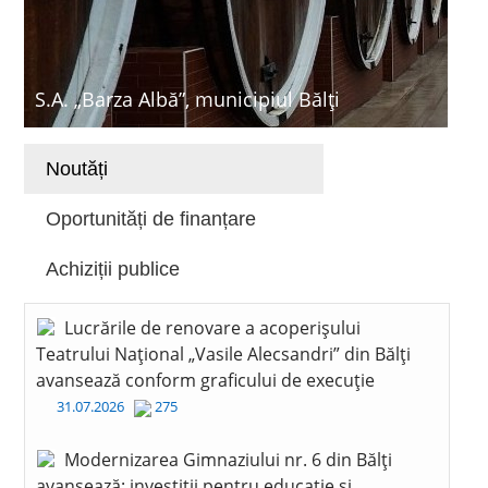
S.A. „Barza Albă”, municipiul Bălți
Noutăți
Oportunități de finanțare
Achiziții publice
Lucrările de renovare a acoperișului
Teatrului Național „Vasile Alecsandri” din Bălți
avansează conform graficului de execuție
31.07.2026
275
Modernizarea Gimnaziului nr. 6 din Bălți
avansează: investiții pentru educație și