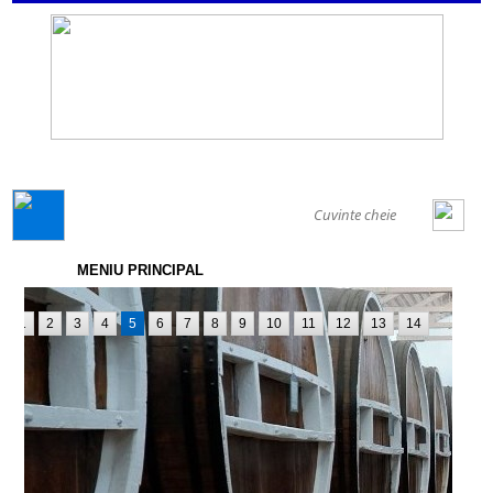
GENERAL
MENIU PRINCIPAL
1
2
3
4
5
6
7
8
9
10
11
12
13
14