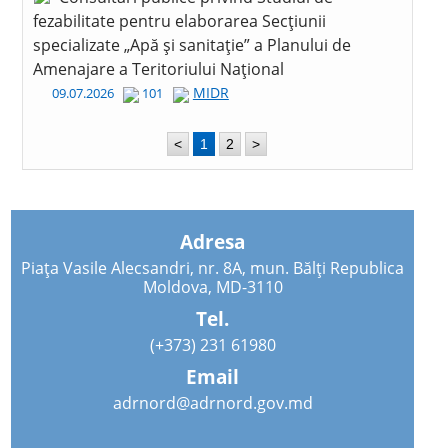
fezabilitate pentru elaborarea Secțiunii
specializate „Apă și sanitație” a Planului de
Amenajare a Teritoriului Național
MIDR
09.07.2026
101
<
1
2
>
Adresa
Piața Vasile Alecsandri, nr. 8A, mun. Bălți Republica
Moldova, MD-3110
Tel.
(+373) 231 61980
Email
adrnord@adrnord.gov.md