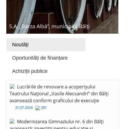
S.A. „Barza Albă”, municipiul Bălți
Noutăți
Oportunități de finanțare
Achiziții publice
Lucrările de renovare a acoperișului
Teatrului Național „Vasile Alecsandri” din Bălți
avansează conform graficului de execuție
31.07.2026
281
Modernizarea Gimnaziului nr. 6 din Bălți
avansează: investiții pentru educație și