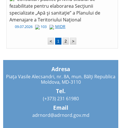
fezabilitate pentru elaborarea Secțiunii
specializate „Apă și sanitație” a Planului de
Amenajare a Teritoriului Național
MIDR
09.07.2026
103
<
1
2
>
Adresa
Piața Vasile Alecsandri, nr. 8A, mun. Bălți Republica
Moldova, MD-3110
Tel.
(+373) 231 61980
Email
adrnord@adrnord.gov.md