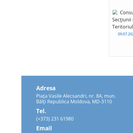
Consu
Secțiunii
Teritoriu
09.07.2
Adresa
Piața Vasile Alecsandri, nr. 8A, mun.
Bălți Republica Moldova, MD-3110
Tel.
(+373) 231 61980
Email