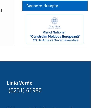
Bannere dreapta
ea
Linia Verde
(0231) 61980