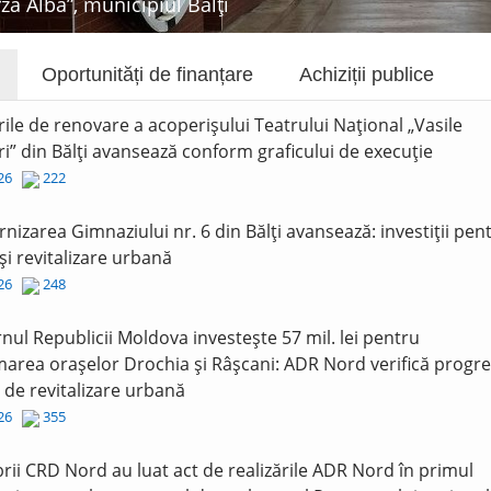
rza Albă”, municipiul Bălți
Oportunități de finanțare
Achiziții publice
rile de renovare a acoperișului Teatrului Național „Vasile
i” din Bălți avansează conform graficului de execuție
026
222
nizarea Gimnaziului nr. 6 din Bălți avansează: investiții pen
și revitalizare urbană
026
248
nul Republicii Moldova investește 57 mil. lei pentru
area orașelor Drochia și Râșcani: ADR Nord verifică progre
r de revitalizare urbană
026
355
ii CRD Nord au luat act de realizările ADR Nord în primul