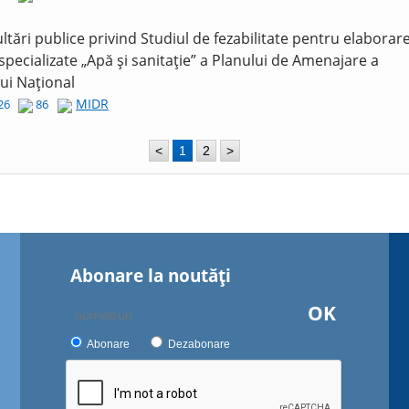
ltări publice privind Studiul de fezabilitate pentru elaborar
 specializate „Apă și sanitație” a Planului de Amenajare a
lui Național
MIDR
026
86
<
1
2
>
Abonare la noutăţi
OK
Abonare
Dezabonare