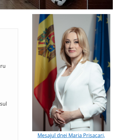
tru
sul
Mesajul dnei Maria Prisacari,