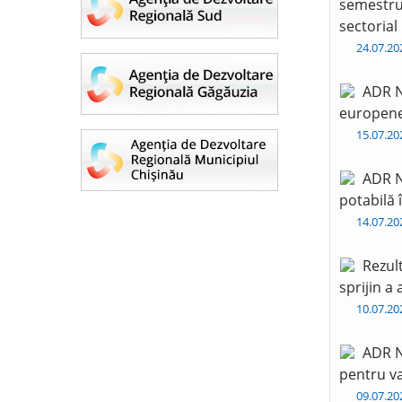
semestru 
sectorial
24.07.2
ADR N
europen
15.07.2
ADR N
potabilă 
14.07.2
Rezul
sprijin a
10.07.2
ADR N
pentru va
09.07.2