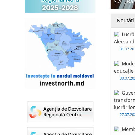
S.A. „Ba
Noutăți
Lucră
Alecsandr
31.07.2
Moder
educație 
30.07.2
Guver
transform
lucrărilo
27.07.2
Membr