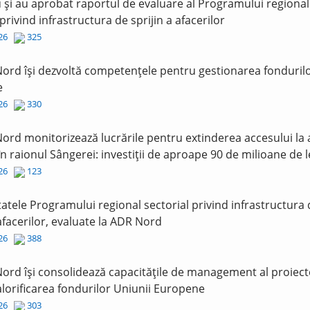
și au aprobat raportul de evaluare al Programului regional
 privind infrastructura de sprijin a afacerilor
026
325
ord își dezvoltă competențele pentru gestionarea fonduril
e
026
330
ord monitorizează lucrările pentru extinderea accesului la
în raionul Sângerei: investiții de aproape 90 de milioane de l
026
123
tatele Programului regional sectorial privind infrastructura
 afacerilor, evaluate la ADR Nord
026
388
ord își consolidează capacitățile de management al proiect
lorificarea fondurilor Uniunii Europene
026
303