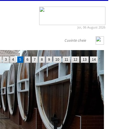
Joi, 06 August 2026
3
4
5
6
7
8
9
10
11
12
13
14