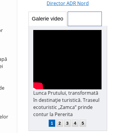
Director ADR Nord
Galerie video
Galerie foto
or
 apă
ei
 de
Lunca Prutului, transformată
în destinație turistică. Traseul
ecoturistic „Zamca” prinde
contur la Pererita
elor
1
2
3
4
5