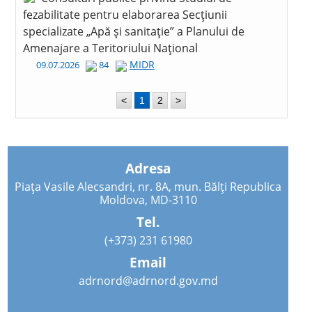
fezabilitate pentru elaborarea Secțiunii
specializate „Apă și sanitație” a Planului de
Amenajare a Teritoriului Național
MIDR
09.07.2026
84
<
1
2
>
Adresa
Piața Vasile Alecsandri, nr. 8A, mun. Bălți Republica
Moldova, MD-3110
Tel.
(+373) 231 61980
Email
adrnord@adrnord.gov.md