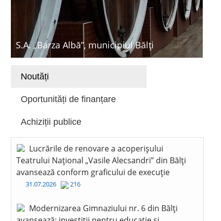
S.A. „Barza Albă”, municipiul Bălți
Noutăți
Oportunități de finanțare
Achiziții publice
Lucrările de renovare a acoperișului
Teatrului Național „Vasile Alecsandri” din Bălți
avansează conform graficului de execuție
31.07.2026
216
Modernizarea Gimnaziului nr. 6 din Bălți
avansează: investiții pentru educație și