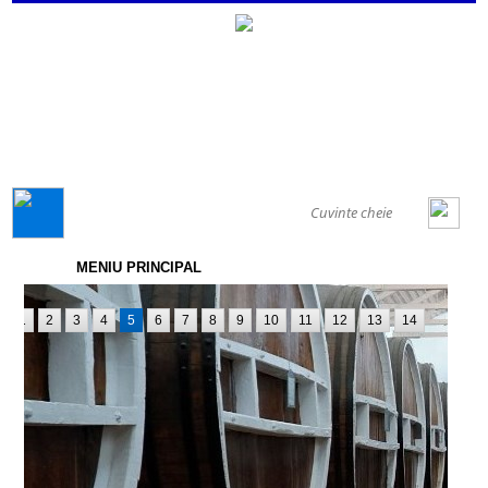
GENERAL
MENIU PRINCIPAL
1
2
3
4
5
6
7
8
9
10
11
12
13
14