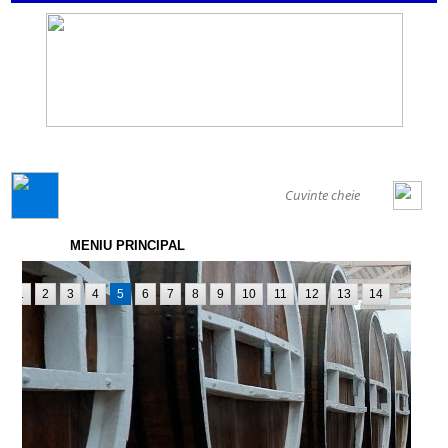
GENERAL
MENIU PRINCIPAL
1
2
3
4
5
6
7
8
9
10
11
12
13
14