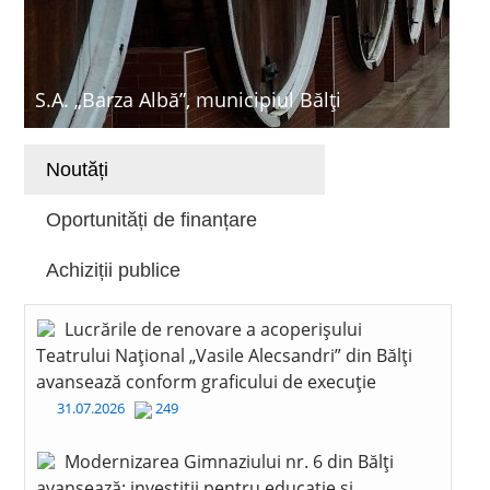
S.A. „Barza Albă”, municipiul Bălți
Noutăți
Oportunități de finanțare
Achiziții publice
Lucrările de renovare a acoperișului
Teatrului Național „Vasile Alecsandri” din Bălți
avansează conform graficului de execuție
31.07.2026
249
Modernizarea Gimnaziului nr. 6 din Bălți
avansează: investiții pentru educație și