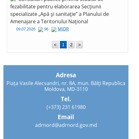
fezabilitate pentru elaborarea Secțiunii
specializate „Apă și sanitație” a Planului de
Amenajare a Teritoriului Național
MIDR
09.07.2026
96
<
1
2
>
Adresa
Piața Vasile Alecsandri, nr. 8A, mun. Bălți Republica
Moldova, MD-3110
Tel.
(+373) 231 61980
Email
adrnord@adrnord.gov.md