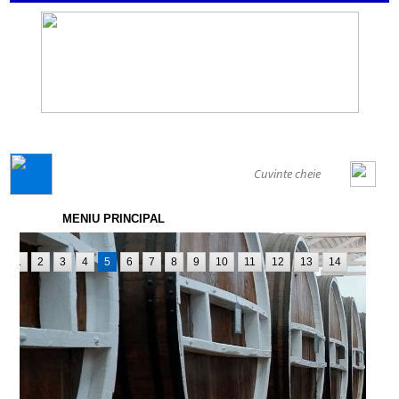
GENERAL
MENIU PRINCIPAL
1
2
3
4
5
6
7
8
9
10
11
12
13
14