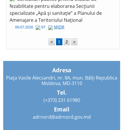
fezabilitate pentru elaborarea Secțiunii
specializate „Apă și sanitație” a Planului de
Amenajare a Teritoriului Național
MIDR
09.07.2026
97
<
1
2
>
Adresa
Piața Vasile Alecsandri, nr. 8A, mun. Bălți Republica
Moldova, MD-3110
Tel.
(+373) 231 61980
Email
adrnord@adrnord.gov.md