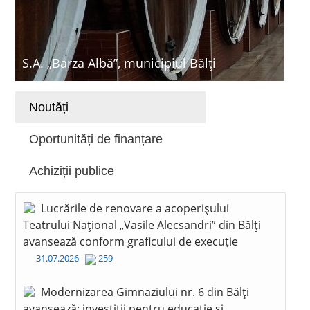
S.A. „Barza Albă”, municipiul Bălți
Noutăți
Oportunități de finanțare
Achiziții publice
Lucrările de renovare a acoperișului
Teatrului Național „Vasile Alecsandri” din Bălți
avansează conform graficului de execuție
31.07.2026
259
Modernizarea Gimnaziului nr. 6 din Bălți
avansează: investiții pentru educație și