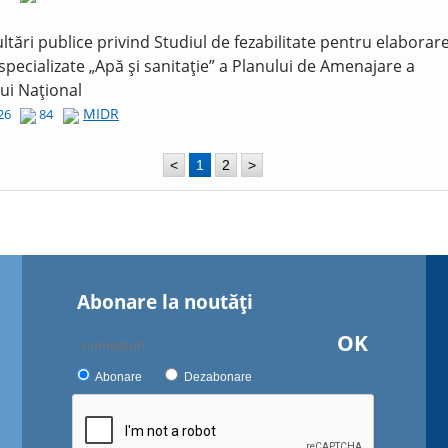
ltări publice privind Studiul de fezabilitate pentru elaborar
 specializate „Apă și sanitație” a Planului de Amenajare a
lui Național
MIDR
026
84
<
1
2
>
Abonare la noutăţi
OK
Abonare
Dezabonare