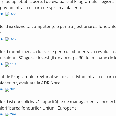
și au aprobat raportul de evaluare al Programului regional
 privind infrastructura de sprijin a afacerilor
026
322
ord își dezvoltă competențele pentru gestionarea fonduril
e
026
325
ord monitorizează lucrările pentru extinderea accesului la
în raionul Sângerei: investiții de aproape 90 de milioane de l
026
119
tatele Programului regional sectorial privind infrastructura
 afacerilor, evaluate la ADR Nord
026
384
ord își consolidează capacitățile de management al proiect
lorificarea fondurilor Uniunii Europene
026
299