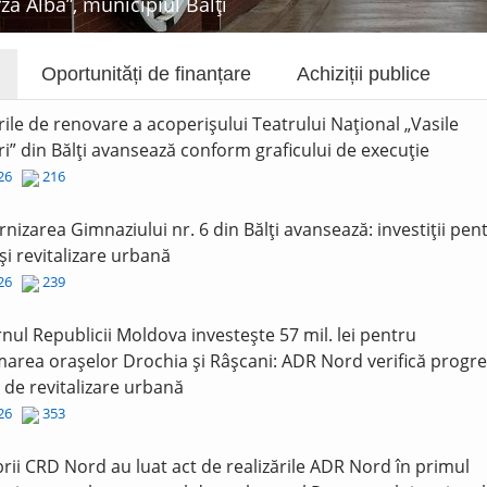
rza Albă”, municipiul Bălți
Oportunități de finanțare
Achiziții publice
rile de renovare a acoperișului Teatrului Național „Vasile
i” din Bălți avansează conform graficului de execuție
026
216
nizarea Gimnaziului nr. 6 din Bălți avansează: investiții pen
și revitalizare urbană
026
239
nul Republicii Moldova investește 57 mil. lei pentru
area orașelor Drochia și Râșcani: ADR Nord verifică progre
r de revitalizare urbană
026
353
ii CRD Nord au luat act de realizările ADR Nord în primul