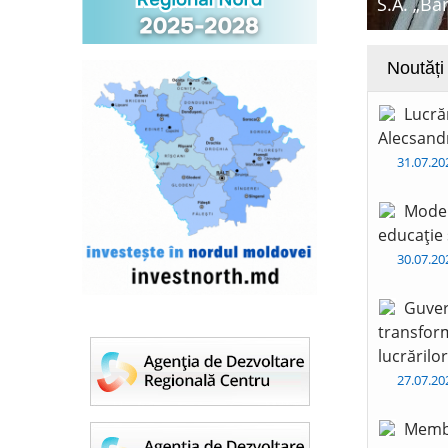
S.A. „Ba
Noutăți
Lucră
Alecsandr
31.07.2
Moder
educație 
30.07.2
Guver
transform
lucrărilo
27.07.2
Membr