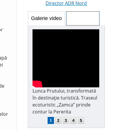
Director ADR Nord
Galerie video
Galerie foto
or
 apă
ei
 de
Lunca Prutului, transformată
în destinație turistică. Traseul
ecoturistic „Zamca” prinde
contur la Pererita
elor
1
2
3
4
5