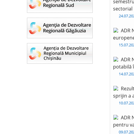
semestru 
sectorial
24.07.2
ADR N
europen
15.07.2
ADR N
potabilă 
14.07.2
Rezul
sprijin a
10.07.2
ADR N
pentru va
09.07.2