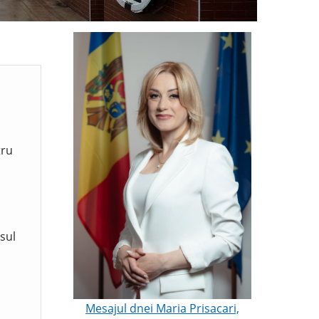
tru
sul
Mesajul dnei Maria Prisacari,