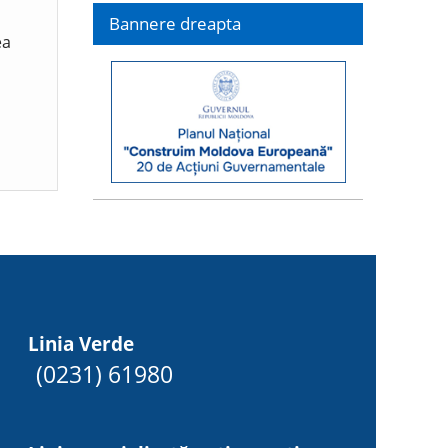
Bannere dreapta
ea
Linia Verde
(0231) 61980