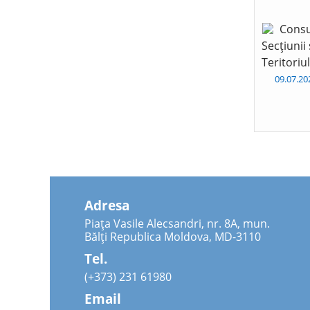
Consu
Secțiunii
Teritoriu
09.07.2
Adresa
Piața Vasile Alecsandri, nr. 8A, mun.
Bălți Republica Moldova, MD-3110
Tel.
(+373) 231 61980
Email