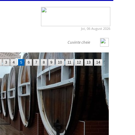
Joi, 06 August 2026
3
4
5
6
7
8
9
10
11
12
13
14