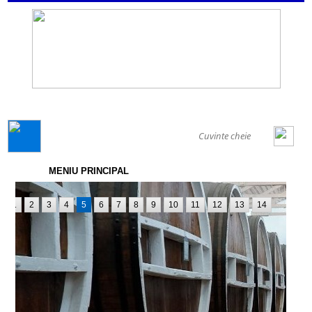
GENERAL
MENIU PRINCIPAL
1
2
3
4
5
6
7
8
9
10
11
12
13
14