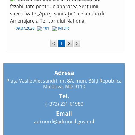
fezabilitate pentru elaborarea Secțiunii
specializate „Apă și sanitație” a Planului de
Amenajare a Teritoriului Național
MIDR
09.07.2026
101
<
1
2
>
Adresa
Piața Vasile Alecsandri, nr. 8A, mun. Bălți Republica
Moldova, MD-3110
Tel.
(+373) 231 61980
Email
adrnord@adrnord.gov.md