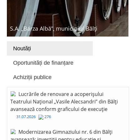
S.A. „Barza Albă”, municipiul Bălți
Noutăți
Oportunități de finanțare
Achiziții publice
Lucrările de renovare a acoperișului
Teatrului Național „Vasile Alecsandri” din Bălți
avansează conform graficului de execuție
31.07.2026
276
Modernizarea Gimnaziului nr. 6 din Bălți
avansează: investiții pentru educație și