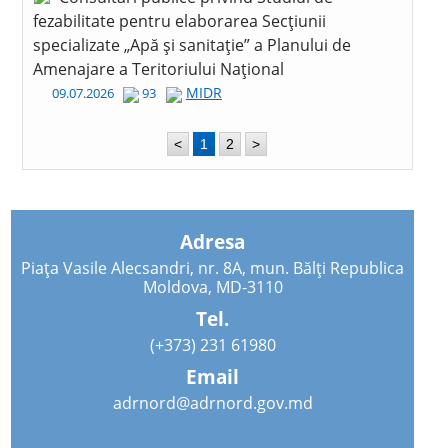
fezabilitate pentru elaborarea Secțiunii
specializate „Apă și sanitație” a Planului de
Amenajare a Teritoriului Național
MIDR
09.07.2026
93
<
1
2
>
Adresa
Piața Vasile Alecsandri, nr. 8A, mun. Bălți Republica
Moldova, MD-3110
Tel.
(+373) 231 61980
Email
adrnord@adrnord.gov.md