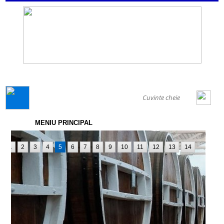
GENERAL
MENIU PRINCIPAL
1
2
3
4
5
6
7
8
9
10
11
12
13
14