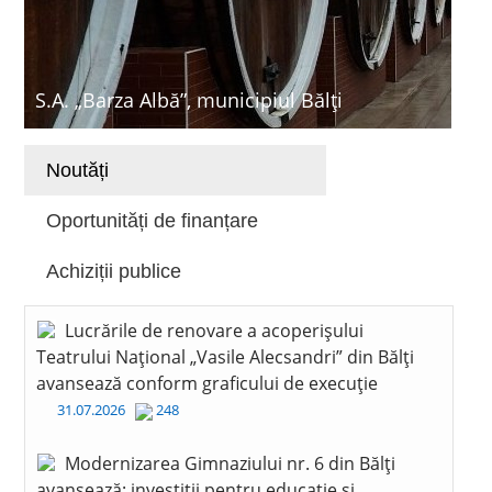
S.A. „Barza Albă”, municipiul Bălți
Noutăți
Oportunități de finanțare
Achiziții publice
Lucrările de renovare a acoperișului
Teatrului Național „Vasile Alecsandri” din Bălți
avansează conform graficului de execuție
31.07.2026
248
Modernizarea Gimnaziului nr. 6 din Bălți
avansează: investiții pentru educație și