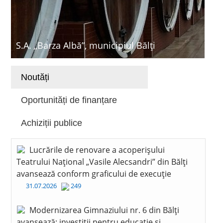
S.A. „Barza Albă”, municipiul Bălți
Noutăți
Oportunități de finanțare
Achiziții publice
Lucrările de renovare a acoperișului
Teatrului Național „Vasile Alecsandri” din Bălți
avansează conform graficului de execuție
31.07.2026
249
Modernizarea Gimnaziului nr. 6 din Bălți
avansează: investiții pentru educație și