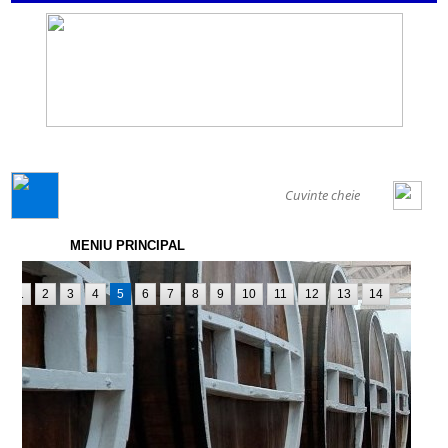
GENERAL
MENIU PRINCIPAL
1
2
3
4
5
6
7
8
9
10
11
12
13
14