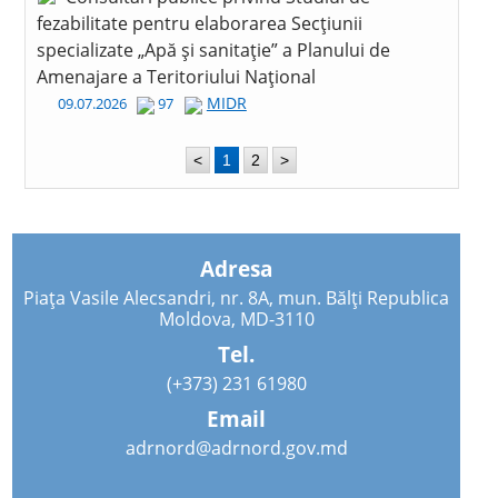
fezabilitate pentru elaborarea Secțiunii
specializate „Apă și sanitație” a Planului de
Amenajare a Teritoriului Național
MIDR
09.07.2026
97
<
1
2
>
Adresa
Piața Vasile Alecsandri, nr. 8A, mun. Bălți Republica
Moldova, MD-3110
Tel.
(+373) 231 61980
Email
adrnord@adrnord.gov.md