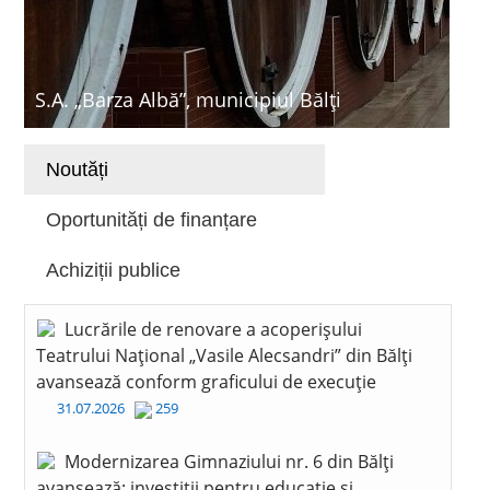
S.A. „Barza Albă”, municipiul Bălți
Noutăți
Oportunități de finanțare
Achiziții publice
Lucrările de renovare a acoperișului
Teatrului Național „Vasile Alecsandri” din Bălți
avansează conform graficului de execuție
31.07.2026
259
Modernizarea Gimnaziului nr. 6 din Bălți
avansează: investiții pentru educație și