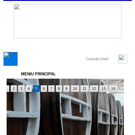
GENERAL
MENIU PRINCIPAL
1
2
3
4
5
6
7
8
9
10
11
12
13
14