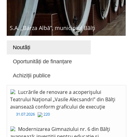
S.A. „Barza Albă”, municipiul Bălți
Noutăți
Oportunități de finanțare
Achiziții publice
Lucrările de renovare a acoperișului
Teatrului Național „Vasile Alecsandri” din Bălți
avansează conform graficului de execuție
31.07.2026
220
Modernizarea Gimnaziului nr. 6 din Bălți
avansează: investiții pentru educație și