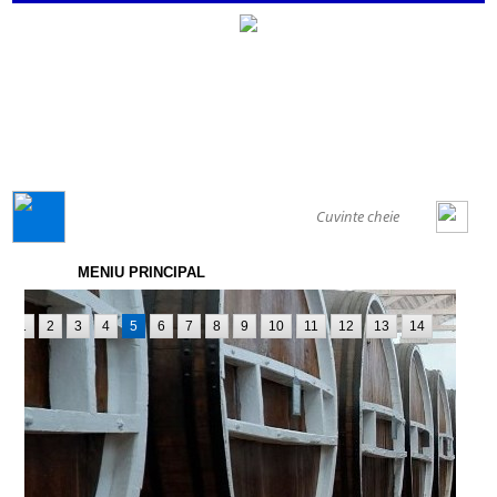
GENERAL
MENIU PRINCIPAL
1
2
3
4
5
6
7
8
9
10
11
12
13
14