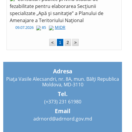
fezabilitate pentru elaborarea Secțiunii
specializate „Apă și sanitație” a Planului de
Amenajare a Teritoriului Național
MIDR
09.07.2026
85
<
1
2
>
Adresa
Piața Vasile Alecsandri, nr. 8A, mun. Bălți Republica
Moldova, MD-3110
Tel.
(+373) 231 61980
Email
adrnord@adrnord.gov.md