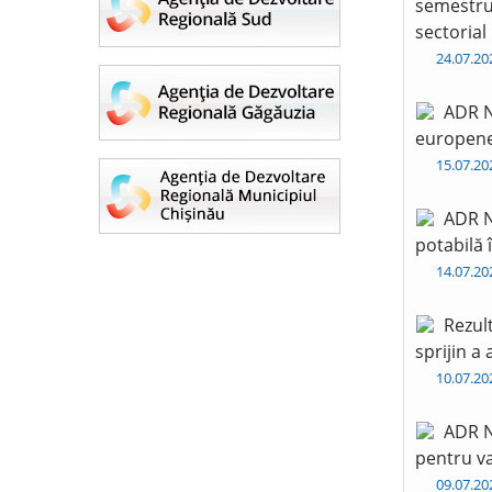
semestru 
sectorial
24.07.2
ADR N
europen
15.07.2
ADR N
potabilă 
14.07.2
Rezul
sprijin a
10.07.2
ADR N
pentru va
09.07.2