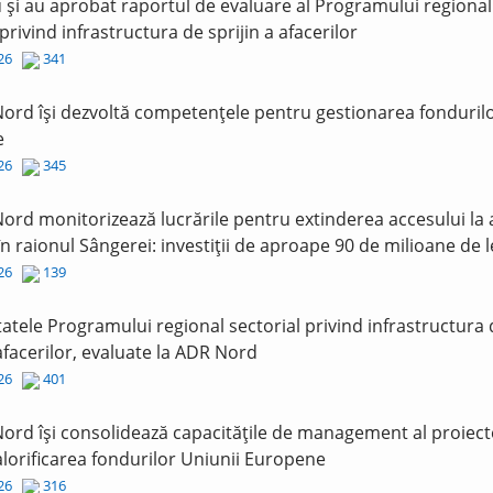
și au aprobat raportul de evaluare al Programului regional
 privind infrastructura de sprijin a afacerilor
026
341
ord își dezvoltă competențele pentru gestionarea fonduril
e
026
345
ord monitorizează lucrările pentru extinderea accesului la
în raionul Sângerei: investiții de aproape 90 de milioane de l
026
139
tatele Programului regional sectorial privind infrastructura
 afacerilor, evaluate la ADR Nord
026
401
ord își consolidează capacitățile de management al proiect
lorificarea fondurilor Uniunii Europene
026
316