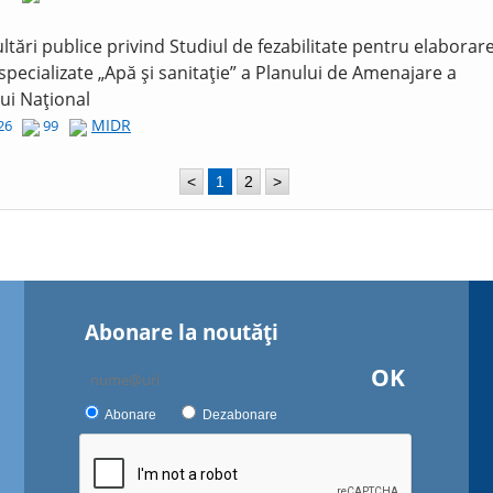
ltări publice privind Studiul de fezabilitate pentru elaborar
 specializate „Apă și sanitație” a Planului de Amenajare a
lui Național
MIDR
026
99
<
1
2
>
Abonare la noutăţi
OK
Abonare
Dezabonare