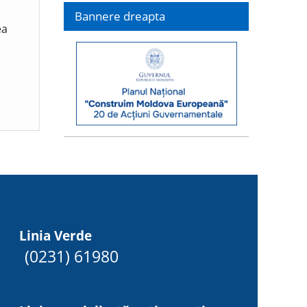
Bannere dreapta
ea
Linia Verde
(0231) 61980