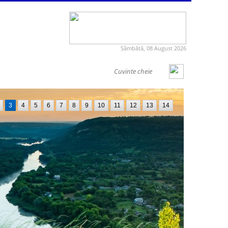
Sâmbătă, 08 August 2026
3
4
5
6
7
8
9
10
11
12
13
14