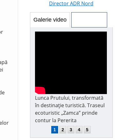
Director ADR Nord
Galerie video
Galerie foto
or
 apă
ei
 de
Lunca Prutului, transformată
în destinație turistică. Traseul
ecoturistic „Zamca” prinde
contur la Pererita
elor
1
2
3
4
5