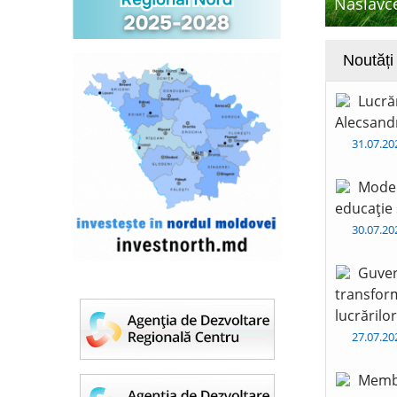
Naslavce
Noutăți
Lucră
Alecsandr
31.07.2
Moder
educație 
30.07.2
Guver
transform
lucrărilo
27.07.2
Membr