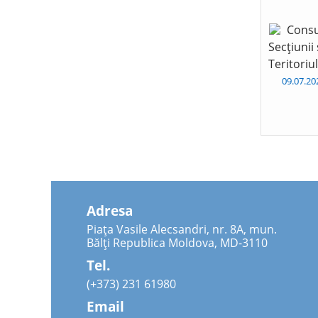
Consu
Secțiunii
Teritoriu
09.07.2
Adresa
Piața Vasile Alecsandri, nr. 8A, mun.
Bălți Republica Moldova, MD-3110
Tel.
(+373) 231 61980
Email