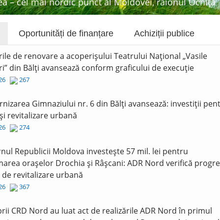
a – cel mai nordic punct al Moldovei, raionul Ocnița
Oportunități de finanțare
Achiziții publice
rile de renovare a acoperișului Teatrului Național „Vasile
i” din Bălți avansează conform graficului de execuție
026
267
nizarea Gimnaziului nr. 6 din Bălți avansează: investiții pen
și revitalizare urbană
026
274
nul Republicii Moldova investește 57 mil. lei pentru
area orașelor Drochia și Râșcani: ADR Nord verifică progre
r de revitalizare urbană
026
367
ii CRD Nord au luat act de realizările ADR Nord în primul