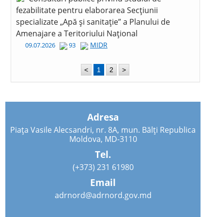
fezabilitate pentru elaborarea Secțiunii
specializate „Apă și sanitație” a Planului de
Amenajare a Teritoriului Național
MIDR
09.07.2026
93
<
1
2
>
Adresa
Piața Vasile Alecsandri, nr. 8A, mun. Bălți Republica
Moldova, MD-3110
Tel.
(+373) 231 61980
Email
adrnord@adrnord.gov.md