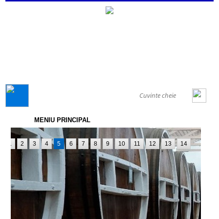
GENERAL
MENIU PRINCIPAL
1
2
3
4
5
6
7
8
9
10
11
12
13
14