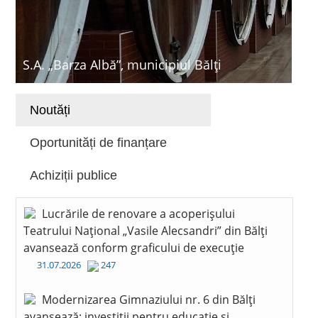
S.A. „Barza Albă”, municipiul Bălți
Noutăți
Oportunități de finanțare
Achiziții publice
Lucrările de renovare a acoperișului
Teatrului Național „Vasile Alecsandri” din Bălți
avansează conform graficului de execuție
31.07.2026
247
Modernizarea Gimnaziului nr. 6 din Bălți
avansează: investiții pentru educație și