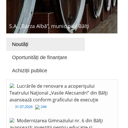
S.A. „Barza Albă”, municipiul Bălți
Noutăți
Oportunități de finanțare
Achiziții publice
Lucrările de renovare a acoperișului
Teatrului Național „Vasile Alecsandri” din Bălți
avansează conform graficului de execuție
31.07.2026
246
Modernizarea Gimnaziului nr. 6 din Bălți
avansează: investiții pentru educație și