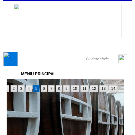
GENERAL
MENIU PRINCIPAL
1
2
3
4
5
6
7
8
9
10
11
12
13
14