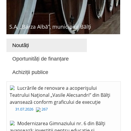
S.A. „Barza Albă”, municipiul Bălți
Noutăți
Oportunități de finanțare
Achiziții publice
Lucrările de renovare a acoperișului
Teatrului Național „Vasile Alecsandri” din Bălți
avansează conform graficului de execuție
31.07.2026
267
Modernizarea Gimnaziului nr. 6 din Bălți
avansează: investiții pentru educație și