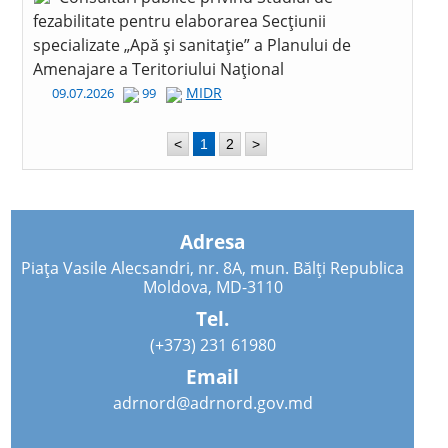
fezabilitate pentru elaborarea Secțiunii
specializate „Apă și sanitație” a Planului de
Amenajare a Teritoriului Național
MIDR
09.07.2026
99
<
1
2
>
Adresa
Piața Vasile Alecsandri, nr. 8A, mun. Bălți Republica
Moldova, MD-3110
Tel.
(+373) 231 61980
Email
adrnord@adrnord.gov.md