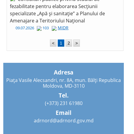
fezabilitate pentru elaborarea Secțiunii
specializate „Apă și sanitație” a Planului de
Amenajare a Teritoriului Național
MIDR
09.07.2026
103
<
1
2
>
Adresa
Piața Vasile Alecsandri, nr. 8A, mun. Bălți Republica
Moldova, MD-3110
Tel.
(+373) 231 61980
Email
adrnord@adrnord.gov.md