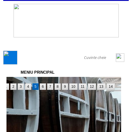
GENERAL
MENIU PRINCIPAL
1
2
3
4
5
6
7
8
9
10
11
12
13
14