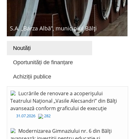
S.A. „Barza Albă”, municipiul Bălți
Noutăți
Oportunități de finanțare
Achiziții publice
Lucrările de renovare a acoperișului
Teatrului Național „Vasile Alecsandri” din Bălți
avansează conform graficului de execuție
31.07.2026
282
Modernizarea Gimnaziului nr. 6 din Bălți
avansează: investiții pentru educație și