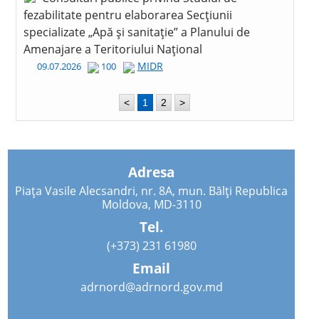
fezabilitate pentru elaborarea Secțiunii
specializate „Apă și sanitație” a Planului de
Amenajare a Teritoriului Național
MIDR
09.07.2026
100
<
1
2
>
Adresa
Piața Vasile Alecsandri, nr. 8A, mun. Bălți Republica
Moldova, MD-3110
Tel.
(+373) 231 61980
Email
adrnord@adrnord.gov.md