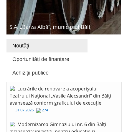
S.A. „Barza Albă”, municipiul Bălți
Noutăți
Oportunități de finanțare
Achiziții publice
Lucrările de renovare a acoperișului
Teatrului Național „Vasile Alecsandri” din Bălți
avansează conform graficului de execuție
31.07.2026
274
Modernizarea Gimnaziului nr. 6 din Bălți
avansează: investiții pentru educație și