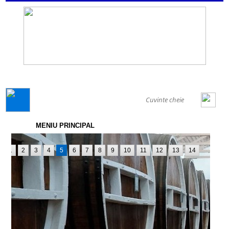
GENERAL
MENIU PRINCIPAL
1
2
3
4
5
6
7
8
9
10
11
12
13
14