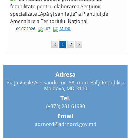
fezabilitate pentru elaborarea Secțiunii
specializate „Apă și sanitație” a Planului de
Amenajare a Teritoriului Național
MIDR
09.07.2026
103
<
1
2
>
Adresa
Piața Vasile Alecsandri, nr. 8A, mun. Bălți Republica
Moldova, MD-3110
Tel.
(+373) 231 61980
Email
adrnord@adrnord.gov.md