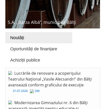
S.A. „Barza Albă”, municipiul Bălți
Noutăți
Oportunități de finanțare
Achiziții publice
Lucrările de renovare a acoperișului
Teatrului Național „Vasile Alecsandri” din Bălți
avansează conform graficului de execuție
31.07.2026
286
Modernizarea Gimnaziului nr. 6 din Bălți
avansează: investiții pentru educație și