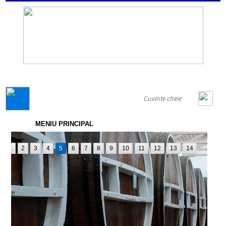
GENERAL
MENIU PRINCIPAL
1
2
3
4
5
6
7
8
9
10
11
12
13
14