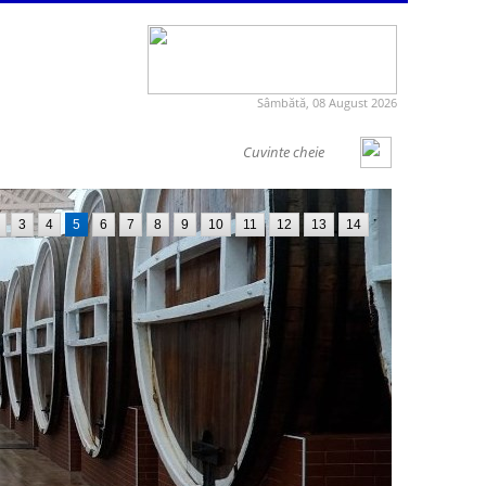
Sâmbătă, 08 August 2026
3
4
5
6
7
8
9
10
11
12
13
14