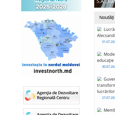
S.A. „Ba
Noutăți
Lucră
Alecsandr
31.07.2
Moder
educație 
30.07.2
Guver
transform
lucrărilo
27.07.2
Membr