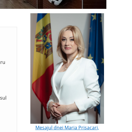
tru
sul
Mesajul dnei Maria Prisacari,