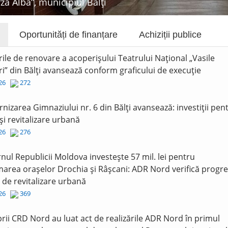
rza Albă”, municipiul Bălți
Oportunități de finanțare
Achiziții publice
rile de renovare a acoperișului Teatrului Național „Vasile
i” din Bălți avansează conform graficului de execuție
026
272
nizarea Gimnaziului nr. 6 din Bălți avansează: investiții pen
și revitalizare urbană
026
276
nul Republicii Moldova investește 57 mil. lei pentru
area orașelor Drochia și Râșcani: ADR Nord verifică progre
r de revitalizare urbană
026
369
ii CRD Nord au luat act de realizările ADR Nord în primul