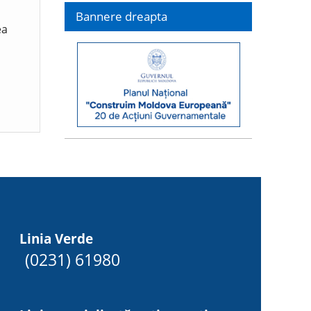
Bannere dreapta
ea
Linia Verde
(0231) 61980