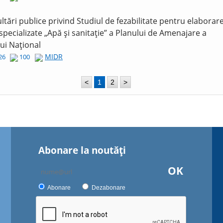
ltări publice privind Studiul de fezabilitate pentru elaborar
 specializate „Apă și sanitație” a Planului de Amenajare a
lui Național
MIDR
026
100
<
1
2
>
Abonare la noutăţi
OK
Abonare
Dezabonare