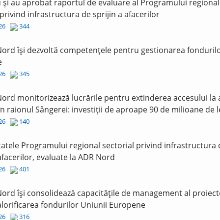
și au aprobat raportul de evaluare al Programului regional
 privind infrastructura de sprijin a afacerilor
026
344
ord își dezvoltă competențele pentru gestionarea fonduril
e
026
345
ord monitorizează lucrările pentru extinderea accesului la
în raionul Sângerei: investiții de aproape 90 de milioane de l
026
140
tatele Programului regional sectorial privind infrastructura
 afacerilor, evaluate la ADR Nord
026
401
ord își consolidează capacitățile de management al proiect
lorificarea fondurilor Uniunii Europene
026
316