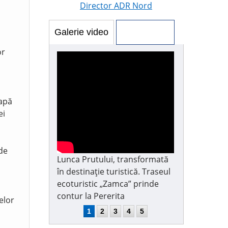
Director ADR Nord
Galerie video
Galerie foto
or
 apă
ei
 de
Lunca Prutului, transformată
în destinație turistică. Traseul
ecoturistic „Zamca” prinde
contur la Pererita
elor
1
2
3
4
5