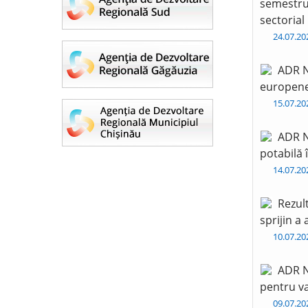
semestru 
sectorial
24.07.2
ADR N
europen
15.07.2
ADR N
potabilă 
14.07.2
Rezul
sprijin a
10.07.2
ADR N
pentru va
09.07.2