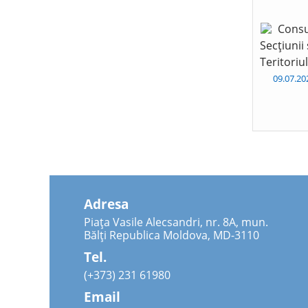
Consu
Secțiunii
Teritoriu
09.07.2
Adresa
Piața Vasile Alecsandri, nr. 8A, mun.
Bălți Republica Moldova, MD-3110
Tel.
(+373) 231 61980
Email