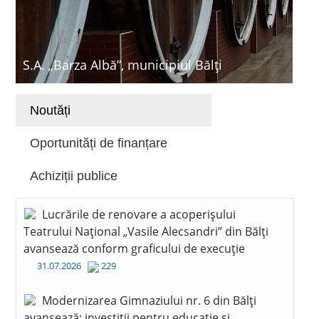
S.A. „Barza Albă”, municipiul Bălți
Noutăți
Oportunități de finanțare
Achiziții publice
Lucrările de renovare a acoperișului
Teatrului Național „Vasile Alecsandri” din Bălți
avansează conform graficului de execuție
31.07.2026
229
Modernizarea Gimnaziului nr. 6 din Bălți
avansează: investiții pentru educație și