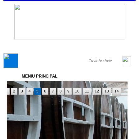
GENERAL
MENIU PRINCIPAL
1
2
3
4
5
6
7
8
9
10
11
12
13
14