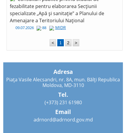
fezabilitate pentru elaborarea Secțiunii
specializate „Apă și sanitație” a Planului de
Amenajare a Teritoriului Național
MIDR
09.07.2026
88
<
1
2
>
Adresa
Piața Vasile Alecsandri, nr. 8A, mun. Bălți Republica
Moldova, MD-3110
Tel.
(+373) 231 61980
Email
adrnord@adrnord.gov.md