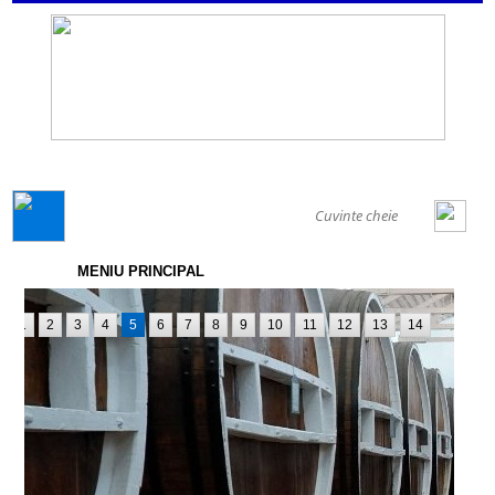
GENERAL
MENIU PRINCIPAL
1
2
3
4
5
6
7
8
9
10
11
12
13
14