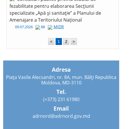
fezabilitate pentru elaborarea Secțiunii
specializate „Apă și sanitație” a Planului de
Amenajare a Teritoriului Național
MIDR
09.07.2026
88
<
1
2
>
Adresa
Piața Vasile Alecsandri, nr. 8A, mun. Bălți Republica
Moldova, MD-3110
Tel.
(+373) 231 61980
Email
adrnord@adrnord.gov.md