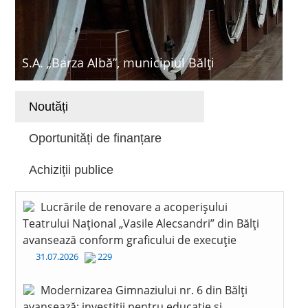
S.A. „Barza Albă”, municipiul Bălți
Noutăți
Oportunități de finanțare
Achiziții publice
Lucrările de renovare a acoperișului
Teatrului Național „Vasile Alecsandri” din Bălți
avansează conform graficului de execuție
31.07.2026
229
Modernizarea Gimnaziului nr. 6 din Bălți
avansează: investiții pentru educație și