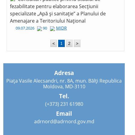
fezabilitate pentru elaborarea Secțiunii
specializate „Apă și sanitație” a Planului de
Amenajare a Teritoriului Național
MIDR
09.07.2026
90
<
1
2
>
Adresa
Piața Vasile Alecsandri, nr. 8A, mun. Bălți Republica
Moldova, MD-3110
Tel.
(+373) 231 61980
Email
adrnord@adrnord.gov.md