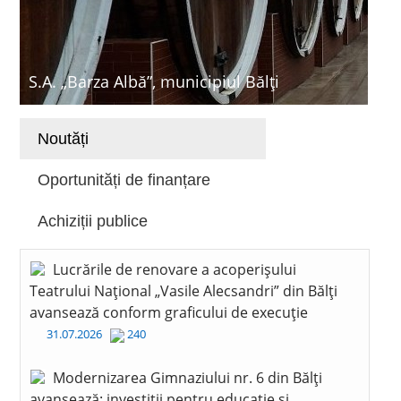
S.A. „Barza Albă”, municipiul Bălți
Noutăți
Oportunități de finanțare
Achiziții publice
Lucrările de renovare a acoperișului
Teatrului Național „Vasile Alecsandri” din Bălți
avansează conform graficului de execuție
31.07.2026
240
Modernizarea Gimnaziului nr. 6 din Bălți
avansează: investiții pentru educație și