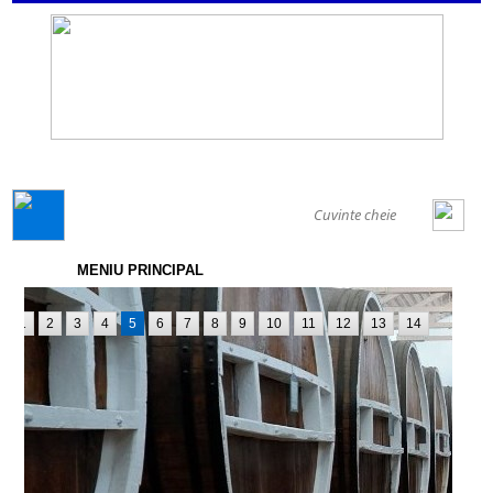
GENERAL
MENIU PRINCIPAL
1
2
3
4
5
6
7
8
9
10
11
12
13
14