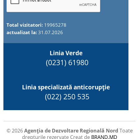
Total vizitatori:
19965278
actualizat la:
31.07.2026
Linia Verde
(0231) 61980
Linia specializată anticorupție
(022) 250 535
© 2026
Agenția de Dezvoltare Regională Nord
Toate
drepturile rezervate
Creat de
BRAND.MD