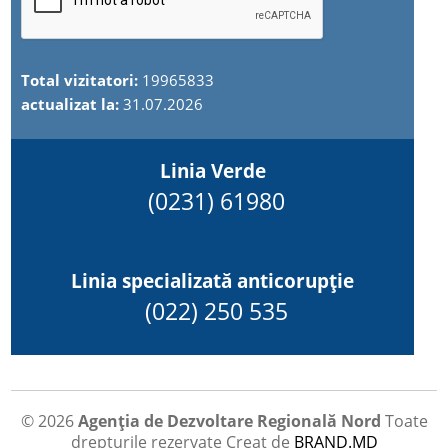
Total vizitatori:
19965833
actualizat la:
31.07.2026
Linia Verde
(0231) 61980
Linia specializată anticorupție
(022) 250 535
© 2026
Agenția de Dezvoltare Regională Nord
Toate
drepturile rezervate
Creat de
BRAND.MD