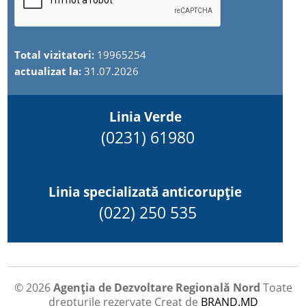
Total vizitatori:
19965254
actualizat la:
31.07.2026
Linia Verde
(0231) 61980
Linia specializată anticorupție
(022) 250 535
© 2026
Agenția de Dezvoltare Regională Nord
Toate
drepturile rezervate
Creat de
BRAND.MD