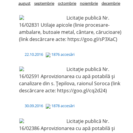
august
septembrie
octombrie
noiembrie
decembrie
Licitație publică Nr.
16/02831 Utilaje apicole (linie procesare-
ambalare, butoaie metal, cântare, cărucioare)
(link descărcare acte: https://goo.gl/sP3XaC)
22.10.2016
1876 accesări
Licitație publică Nr.
16/02591 Aprovizionarea cu apă potabilă și
canalizare din s. Țepilova, raionul Soroca (link
descărcare acte: https://goo.gl/cq2d24)
30.09.2016
1878 accesări
Licitație publică Nr.
16/02386 Aprovizionarea cu apă potabilă și