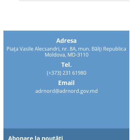
Adresa
Piața Vasile Alecsandri, nr. 8A, mun. Bălți Republica
Moldova, MD-3110
Tel.
(+373) 231 61980
Email
adrnord@adrnord.gov.md
Abonare la noutăţi