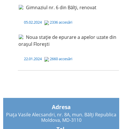
Gimnaziul nr. 6 din Bălți, renovat
05.02.2024
2336 accesări
Noua stație de epurare a apelor uzate din
orașul Florești
22.01.2024
2660 accesări
Adresa
Piața Vasile Alecsandri, nr. 8A, mun. Bălți Republica
Moldova, MD-3110