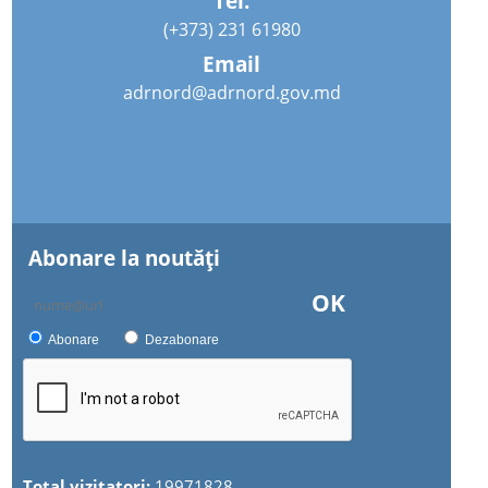
Tel.
(+373) 231 61980
Email
adrnord@adrnord.gov.md
Abonare la noutăţi
OK
Abonare
Dezabonare
Total vizitatori:
19971828