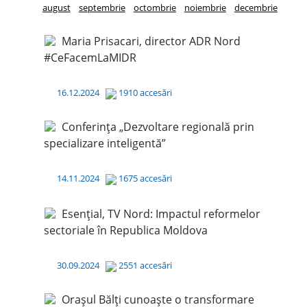
august
septembrie
octombrie
noiembrie
decembrie
Maria Prisacari, director ADR Nord
#CeFacemLaMIDR
16.12.2024
1910 accesări
Conferința „Dezvoltare regională prin
specializare inteligentă”
14.11.2024
1675 accesări
Esențial, TV Nord: Impactul reformelor
sectoriale în Republica Moldova
30.09.2024
2551 accesări
Orașul Bălți cunoaște o transformare