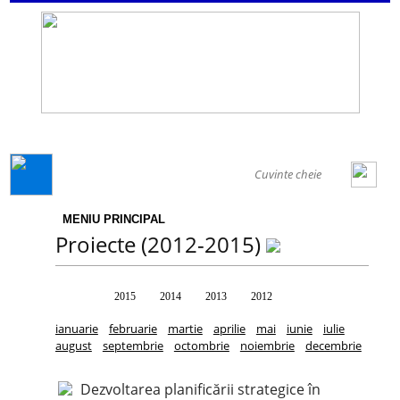
GENERAL
MENIU PRINCIPAL
Proiecte (2012-2015)
Toate
2015
2014
2013
2012
ianuarie
februarie
martie
aprilie
mai
iunie
iulie
august
septembrie
octombrie
noiembrie
decembrie
Dezvoltarea planificării strategice în