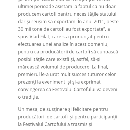
ultimei perioade asistăm la faptul că nu doar
producem cartofi pentru necesitățile statului,
dar și reușim să exportăm. În anul 2011, peste
30 mii tone de cartofi au fost exportate”, a
spus Vlad Filat, care s-a pronunțat pentru
efectuarea unei analize în acest domeniu,
pentru ca producătorii de cartofi să cunoască
posibilitățile care există și, astfel, să-și
mărească volumul de producere. La final,
premierul le-a urat mult succes tuturor celor
prezenți la eveniment și și-a exprimat
convingerea că Festivalul Cartofului va deveni
o tradiție.
Un mesaj de susținere și felicitare pentru
producătorii de cartofi și pentru participanții
la Festivalul Cartofului a trasmis și