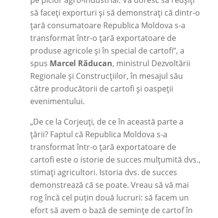
pe picior agro-industrial. Vă doresc să reușiți
să faceți exporturi și să demonstrați că dintr-o
țară consumatoare Republica Moldova s-a
transformat într-o țară exportatoare de
produse agricole și în special de cartofi”, a
spus
Marcel Răducan
, ministrul Dezvoltării
Regionale și Construcțiilor, în mesajul său
către producătorii de cartofi și oaspeții
evenimentului.
„De ce la Corjeuți, de ce în această parte a
țării? Faptul că Republica Moldova s-a
transformat într-o țară exportatoare de
cartofi este o istorie de succes mulțumită dvs.,
stimați agricultori. Istoria dvs. de succes
demonstrează că se poate. Vreau să vă mai
rog încă cel puțin două lucruri: să facem un
efort să avem o bază de semințe de cartof în