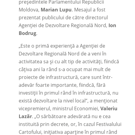
președintele Parlamentului Republicii
Moldova,
Marian Lupu
. Mesajul a fost
prezentat publicului de către directorul
Agenției de Dezvoltare Regională Nord,
Ion
Bodrug
.
„Este o primă experiență a Agenției de
Dezvoltare Regională Nord de a veni în
activitatea sa și cu alt tip de activități, fiindcă
câțiva ani la rând s-a ocupat mai mult de
proiecte de infrastructură, care sunt într-
adevăr foarte importante, fiindcă, fără
investiții în primul rând în infrastructură, nu
există dezvoltare la nivel local”, a menționat
vicepremierul, ministrul Economiei,
Valeriu
Lazăr
. „O sărbătoare adevărată nu e cea
instituită prin decrete, or, în cazul Festivalului
Cartofului, inițiativa aparține în primul rând