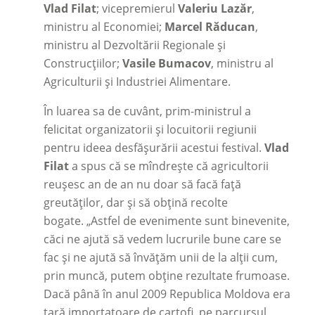
Vlad Filat
; vicepremierul
Valeriu Lazăr
,
ministru al Economiei;
Marcel Răducan
,
ministru al Dezvoltării Regionale și
Construcțiilor;
Vasile Bumacov
, ministru al
Agriculturii și Industriei Alimentare.
În luarea sa de cuvânt, prim-ministrul a
felicitat organizatorii și locuitorii regiunii
pentru ideea desfășurării acestui festival.
Vlad
Filat
a spus că se mîndrește că agricultorii
reușesc an de an nu doar să facă față
greutăților, dar și să obțină recolte
bogate. „Astfel de evenimente sunt binevenite,
căci ne ajută să vedem lucrurile bune care se
fac și ne ajută să învățăm unii de la alții cum,
prin muncă, putem obține rezultate frumoase.
Dacă până în anul 2009 Republica Moldova era
țară importatoare de cartofi, pe parcursul