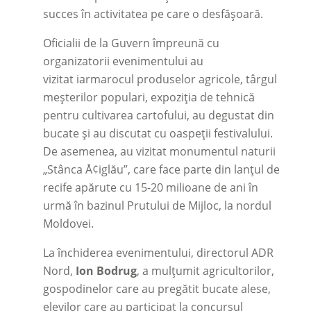
succes în activitatea pe care o desfășoară.
Oficialii de la Guvern împreună cu
organizatorii evenimentului au
vizitat
iarmarocul produselor agricole, târgul
meșterilor populari, expoziția de tehnică
pentru cultivarea cartofului, au degustat din
bucate și au discutat cu oaspeții festivalului.
De asemenea, au vizitat monumentul naturii
„Stânca Å¢iglău”, care face parte
din lanțul de
recife apărute cu 15-20 milioane de ani în
urmă în bazinul Prutului de Mijloc, la nordul
Moldovei.
La închiderea evenimentului, directorul ADR
Nord,
Ion Bodrug
, a mulțumit agricultorilor,
gospodinelor care au pregătit bucate alese,
elevilor care au participat la concursul