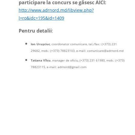
participare la concurs se găsesc AICI:
http://www.adrnord.md/libview.php?
l=ro&idc=195&id=1409
Pentru detalii
:
Ion Urușciuc
, coordonator comunicare, tel./fax.: (+373) 231
29682, mob.: (+373) 78823103, e-mail:
comunicare@adrnord.md
Tatiana Vîlcu
, manager de oficiu, (+373) 231 61980, mob.: (+373)
78823115, e-mail:
adrnord@gmail.com