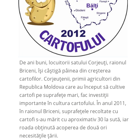
De ani buni, locuitorii satului Corjeuți, raionul
Briceni, își câștigă pâinea din creșterea
cartofilor. Corjeuțenii, primii agricultori din
Republica Moldova care au început să cultive
cartofi pe suprafețe mari, fac investiții
importante în cultura cartofului. În anul 2011,
în raionul Briceni, suprafețele recoltate cu
cartofi s-au mărit cu aproximativ 30 la sută, iar
roada obținută acoperea de două ori
necesitățile țării.