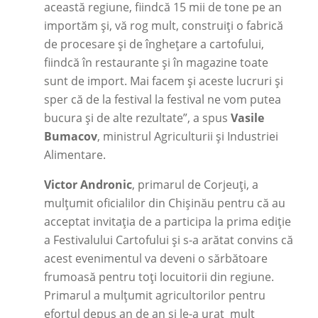
această regiune, fiindcă 15 mii de tone pe an
importăm și, vă rog mult, construiți o fabrică
de procesare și de înghețare a cartofului,
fiindcă în restaurante și în magazine toate
sunt de import. Mai facem și aceste lucruri și
sper că de la festival la festival ne vom putea
bucura și de alte rezultate”, a spus
Vasile
Bumacov
, ministrul Agriculturii și Industriei
Alimentare.
Victor Andronic
, primarul de Corjeuți, a
mulțumit oficialilor din Chișinău pentru că au
acceptat invitația de a participa la prima ediție
a Festivalului Cartofului și s-a arătat convins că
acest evenimentul va deveni o sărbătoare
frumoasă pentru toți locuitorii din regiune.
Primarul a mulțumit agricultorilor pentru
efortul depus an de an și le-a urat mult