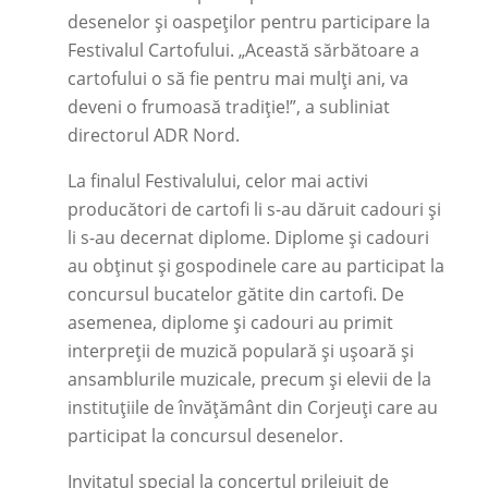
desenelor și oaspeților pentru participare la
Festivalul Cartofului. „Această sărbătoare a
cartofului o să fie pentru mai mulți ani, va
deveni o frumoasă tradiție!”, a subliniat
directorul ADR Nord.
La finalul Festivalului, celor mai activi
producători de cartofi li s-au dăruit cadouri și
li s-au decernat diplome. Diplome și cadouri
au obținut și gospodinele care au participat la
concursul bucatelor gătite din cartofi. De
asemenea, diplome și cadouri au primit
interpreții de muzică populară și ușoară și
ansamblurile muzicale, precum și elevii de la
instituțiile de învățământ din Corjeuți care au
participat la concursul desenelor.
Invitatul special la concertul prilejuit de