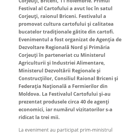
Corjeuți, Briceni, 11 noiembrie. Primul
Festival al Cartofului a avut loc în satul
Corjeuți, raionul Briceni. Festivalul a
promovat cultura cartofului și calitatea
bucatelor tradiționale gătite din cartofi.
Evenimentul a fost organizat de Agenția de
Dezvoltare Regională Nord și Primăria
Corjeuți în parteneriat cu Ministerul
Agriculturii și Industriei Alimentare,
Ministerul Dezvoltării Regionale și
Construcțiilor, Consiliul Raional Briceni și
Federația Națională a Fermierilor din
Moldova. La Festivalul Cartofului și-au
prezentat produsele circa 40 de agenți
economici, iar numărul vizitatorilor s-a
ridicat la trei mii.
La eveniment au participat prim-ministrul