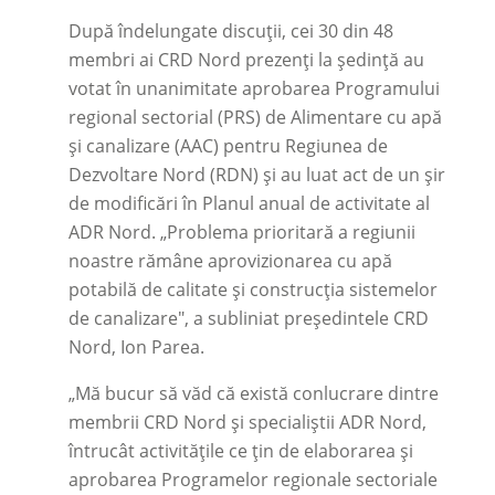
După îndelungate discuții, cei 30 din 48
membri ai CRD Nord prezenți la ședință au
votat în unanimitate aprobarea Programului
regional sectorial (PRS) de Alimentare cu apă
şi canalizare (AAC) pentru Regiunea de
Dezvoltare Nord (RDN) și au luat act de un șir
de modificări în Planul anual de activitate al
ADR Nord. „Problema prioritară a regiunii
noastre rămâne aprovizionarea cu apă
potabilă de calitate și construcția sistemelor
de canalizare", a subliniat președintele CRD
Nord, Ion Parea.
„Mă bucur să văd că există conlucrare dintre
membrii CRD Nord și specialiștii ADR Nord,
întrucât activitățile ce țin de elaborarea și
aprobarea Programelor regionale sectoriale