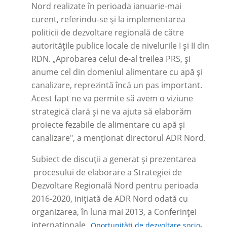
Nord realizate în perioada ianuarie-mai
curent, referindu-se și la implementarea
politicii de dezvoltare regională de către
autorităţile publice locale de nivelurile I și II din
RDN. „Aprobarea celui de-al treilea PRS, și
anume cel din domeniul alimentare cu apă și
canalizare, reprezintă încă un pas important.
Acest fapt ne va permite să avem o viziune
strategică clară și ne va ajuta să elaborăm
proiecte fezabile de alimentare cu apă și
canalizare", a menționat directorul ADR Nord.
Subiect de discuții a generat și prezentarea
procesului de elaborare a Strategiei de
Dezvoltare Regională Nord pentru perioada
2016-2020, inițiată de ADR Nord odată cu
organizarea, în luna mai 2013, a Conferinței
internaționale
„Oportunități de dezvoltare socio-