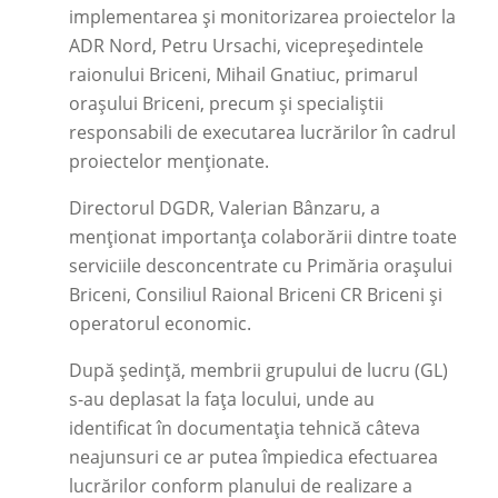
implementarea și monitorizarea proiectelor la
ADR Nord, Petru Ursachi, vicepreședintele
raionului Briceni, Mihail Gnatiuc, primarul
orașului Briceni, precum și specialiștii
responsabili de executarea lucrărilor în cadrul
proiectelor menționate.
Directorul DGDR, Valerian Bânzaru, a
menționat importanța colaborării dintre toate
serviciile desconcentrate cu Primăria orașului
Briceni, Consiliul Raional Briceni CR Briceni și
operatorul economic.
După ședință, membrii grupului de lucru (GL)
s-au deplasat la fața locului, unde au
identificat în documentația tehnică câteva
neajunsuri ce ar putea împiedica efectuarea
lucrărilor conform planului de realizare a