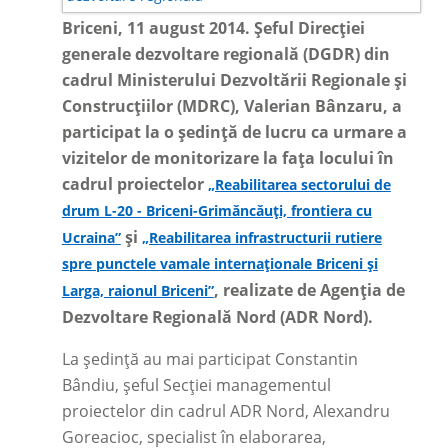
Briceni, 11 august 2014. Șeful Direcției
generale dezvoltare regională (DGDR) din
cadrul Ministerului Dezvoltării Regionale și
Construcțiilor (MDRC), Valerian Bânzaru, a
participat la o ședință de lucru ca urmare a
vizitelor de monitorizare la fața locului în
cadrul proiectelor
„Reabilitarea sectorului de
drum L-20 - Briceni-Grimăncăuți, frontiera cu
și
Ucraina”
„Reabilitarea infrastructurii rutiere
spre punctele vamale internaționale Briceni și
, realizate de Agenția de
Larga, raionul Briceni”
Dezvoltare Regională Nord (ADR Nord).
La ședință au mai participat Constantin
Bândiu, șeful Secției managementul
proiectelor din cadrul ADR Nord, Alexandru
Goreacioc, specialist în elaborarea,