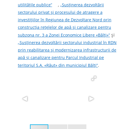
,
utilitățile publice”
„Susținerea dezvoltării
sectorului privat și procesului de atragere a
investițiilor în Regiunea de Dezvoltare Nord prin
construcția rețelelor de apă și canalizare pentru
și
subzona nr. 3 a Zonei Economice Libere «Bălți»”
„Susținerea dezvoltării sectorului industrial în RDN
prin reabilitarea și modernizarea infrastructurii de
apă și canalizare pentru Parcul Industrial pe
.
teritoriul S.A. «Răut» din municipiul Bălți”