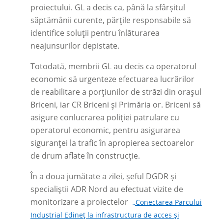
proiectului. GL a decis ca, până la sfârșitul
săptămânii curente, părțile responsabile să
identifice soluții pentru înlăturarea
neajunsurilor depistate.
Totodată, membrii GL au decis ca operatorul
economic să urgenteze efectuarea lucrărilor
de reabilitare a porțiunilor de străzi din orașul
Briceni, iar CR Briceni și Primăria or. Briceni să
asigure conlucrarea poliției patrulare cu
operatorul economic, pentru asigurarea
siguranței la trafic în apropierea sectoarelor
de drum aflate în construcție.
În a doua jumătate a zilei, șeful DGDR și
specialiștii ADR Nord au efectuat vizite de
monitorizare a proiectelor
„Conectarea Parcului
Industrial Edineț la infrastructura de acces și