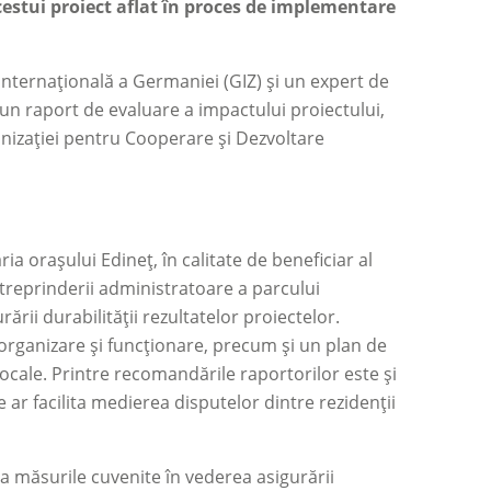
cestui proiect aflat în proces de implementare
Internațională a Germaniei (GIZ) și un expert de
at un raport de evaluare a impactului proiectului,
anizaţiei pentru Cooperare şi Dezvoltare
ia orașului Edineț, în calitate de beneficiar al
ntreprinderii administratoare a parcului
ării durabilității rezultatelor proiectelor.
rganizare și funcționare, precum și un plan de
locale. Printre recomandările raportorilor este și
 ar facilita medierea disputelor dintre rezidenții
ua măsurile cuvenite în vederea asigurării