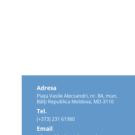
Adresa
Piața Vasile Alecsandri, nr. 8A, mun.
Bălți Republica Moldova, MD-3110
Tel.
(+373) 231 61980
Email