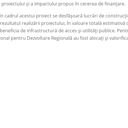
ii proiectului și a impactului propus în cererea de finanțare.
 în cadrul acestui proiect se desfășoară lucrări de construcție
 rezultatul realizării proiectului, în valoare totală estimativă
beneficia de infrastructură de acces și utilități publice. Pen
onal pentru Dezvoltare Regională au fost alocați și valorificaț