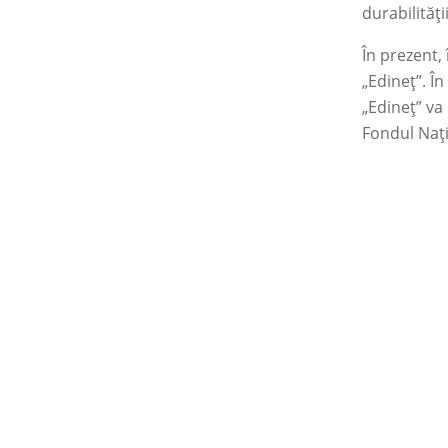
durabilităț
În prezent,
„Edineț”. În
„Edineț” va 
Fondul Nați