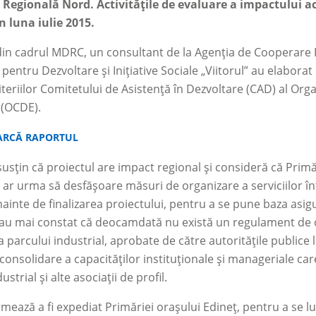
 Regională Nord. Activitățile de evaluare a impactului a
n luna iulie 2015.
 din cadrul MDRC, un consultant de la Agenția de Cooperare 
l pentru Dezvoltare și Inițiative Sociale „Viitorul” au elabor
teriilor Comitetului de Asistenţă în Dezvoltare (CAD) al Org
(OCDE).
ARCĂ RAPORTUL
susțin că proiectul are impact regional și consideră că Primăr
, ar urma să desfășoare măsuri de organizare a serviciilor î
nainte de finalizarea proiectului, pentru a se pune baza asigur
 au mai constat că deocamdată nu există un regulament de o
a parcului industrial, aprobate de către autoritățile publice 
onsolidare a capacităților instituționale și manageriale care
ustrial și alte asociații de profil.
mează a fi expediat Primăriei orașului Edineț, pentru a se l