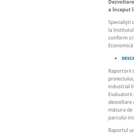
Dezvoltare
a început î
Specialiști
la Institutu
conform cri
Economică 
DESC
Raportorii 
proiectului
industrial î
Evaluatorii
dezvoltare 
măsura de c
parcului ind
Raportul ur