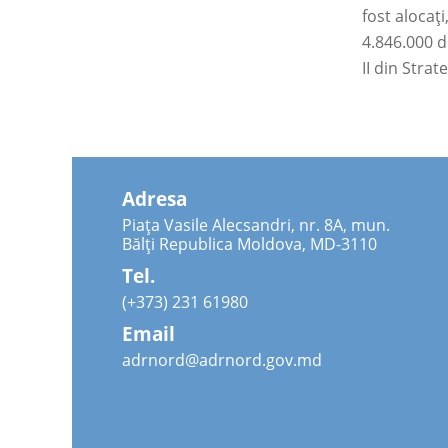
fost alocaț
4.846.000 d
II din Stra
Adresa
Piața Vasile Alecsandri, nr. 8A, mun.
Bălți Republica Moldova, MD-3110
Tel.
(+373) 231 61980
Email
adrnord@adrnord.gov.md