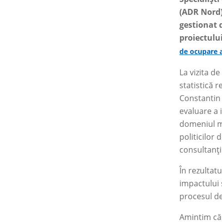
(ADR Nord)
gestionat 
proiectulu
de ocupare a
La vizita d
statistică r
Constantin
evaluare a 
domeniul mo
politicilor
consultanți
În rezultat
impactului 
procesul de
Amintim că 