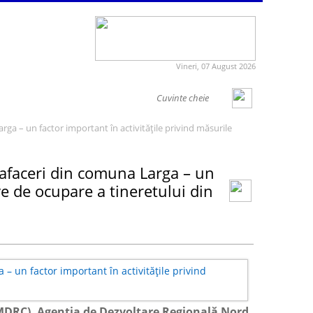
Vineri, 07 August 2026
ga – un factor important în activitățile privind măsurile
 afaceri din comuna Larga – un
ive de ocupare a tineretului din
r (MDRC), Agenția de Dezvoltare Regională Nord