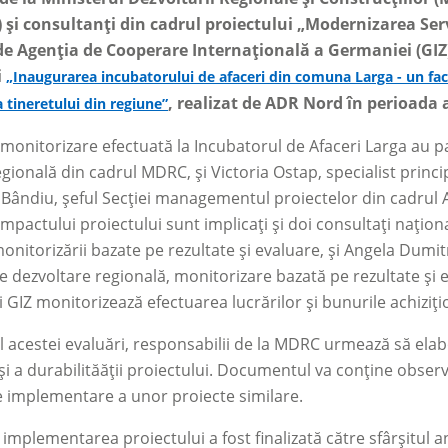
 și consultanți din cadrul proiectului „Modernizarea Serv
de Agenția de Cooperare Internațională a Germaniei (GIZ)
i
„Inaugurarea incubatorului de afaceri din comuna Larga - un fact
, realizat de ADR Nord în perioada 
 tineretului din regiune”
e monitorizare efectuată la Incubatorul de Afaceri Larga au pa
egională din cadrul MDRC, și Victoria Ostap, specialist princi
 Bândiu, șeful Secției managementul proiectelor din cadrul
impactului proiectului sunt implicați și doi consultați naționa
nitorizării bazate pe rezultate și evaluare, și Angela Dumi
 de dezvoltare regională, monitorizare bazată pe rezultate și
i GIZ monitorizează efectuarea lucrărilor și bunurile achiziți
ul acestei evaluări, responsabilii de la MDRC urmează să ela
și a durabilităății proiectului. Documentul va conține observ
 implementare a unor proiecte similare.
implementarea proiectului a fost finalizată către sfârșitul