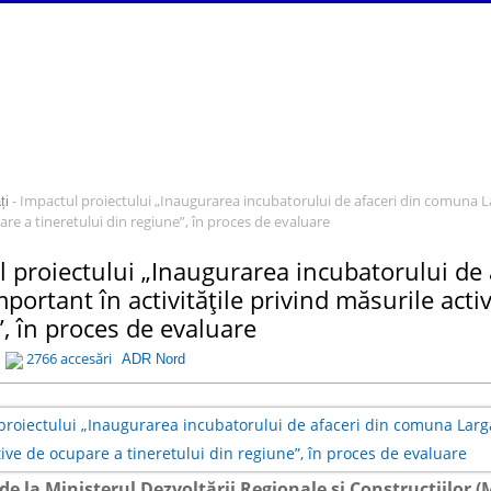
- Impactul proiectului „Inaugurarea incubatorului de afaceri din comuna Lar
ți
are a tineretului din regiune”, în proces de evaluare
l proiectului „Inaugurarea incubatorului de
mportant în activitățile privind măsurile act
, în proces de evaluare
2766 accesări
ADR Nord
i de la Ministerul Dezvoltării Regionale și Construcțiilo