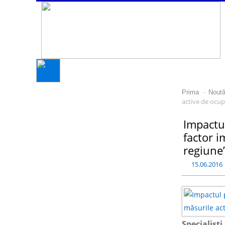
-
Prima
Noută
active de ocup
Impactu
factor i
regiune”
15.06.2016
Specialișt