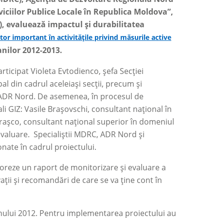
iciilor Publice Locale în Republica Moldova”,
, evaluează impactul și durabilitatea
or important în activitățile privind măsurile active
anilor 2012-2013.
rticipat Violeta Evtodienco, șefa Secției
pal din cadrul aceleiași secții, precum și
 ADR Nord. De asemenea, în procesul de
li GIZ: Vasile Brașovschi, consultant național în
trașco, consultant național superior în domeniul
 evaluare. Specialiștii MDRC, ADR Nord și
onate în cadrul proiectului.
boreze un raport de monitorizare și evaluare a
ații și recomandări de care se va ține cont în
 anului 2012. Pentru implementarea proiectului au