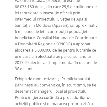
Valoarea totală a proiectului este de
66.078.180 de lei, din care 29,9 de milioane de
lei reprezintă o investiție oferită prin
intermediul Proiectului Elveției de Apă și
Sanitație în Moldova (ApaSan), iar aproximativ
6 milioane de lei – contribuția populației
beneficiare. Consiliul Național de Coordonare
a Dezvoltării Regionale (CNCDR) a aprobat
alocarea a 6.000.000 de lei pentru lucrările ce
urmează a fi efectuate pe parcursul anului
2017. Proiectul va fi implementat în decurs de
36 de luni.
Echipa de monitorizare și Primăria satului
Băhrinești au convenit ca, în scurt timp, să fie
desemnat managerul local al proiectului.
Pentru inițierea curândă a procedurilor de
achiziții publice și demararea propriu-zisă a