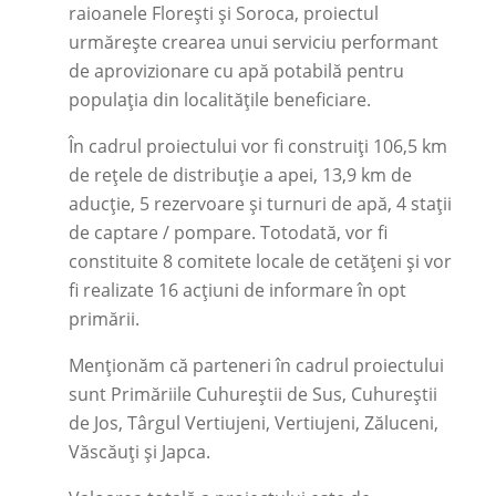
raioanele Florești și Soroca, proiectul
urmărește crearea unui serviciu performant
de aprovizionare cu apă potabilă pentru
populația din localitățile beneficiare.
În cadrul proiectului vor fi construiți 106,5 km
de rețele de distribuție a apei, 13,9 km de
aducție, 5 rezervoare și turnuri de apă, 4 stații
de captare / pompare. Totodată, vor fi
constituite 8 comitete locale de cetățeni și vor
fi realizate 16 acțiuni de informare în opt
primării.
Menționăm că parteneri în cadrul proiectului
sunt Primăriile Cuhureștii de Sus, Cuhureștii
de Jos, Târgul Vertiujeni, Vertiujeni, Zăluceni,
Văscăuți și Japca.