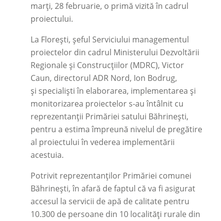
marți, 28 februarie, o primă vizită în cadrul
proiectului.
La Florești, șeful Serviciului managementul
proiectelor din cadrul Ministerului Dezvoltării
Regionale și Construcțiilor (MDRC), Victor
Caun, directorul ADR Nord, Ion Bodrug,
și specialiști în elaborarea, implementarea și
monitorizarea proiectelor s-au întâlnit cu
reprezentanții Primăriei satului Băhrinești,
pentru a estima împreună nivelul de pregătire
al proiectului în vederea implementării
acestuia.
Potrivit reprezentanților Primăriei comunei
Băhrinești, în afară de faptul că va fi asigurat
accesul la servicii de apă de calitate pentru
10.300 de persoane din 10 localităţi rurale din