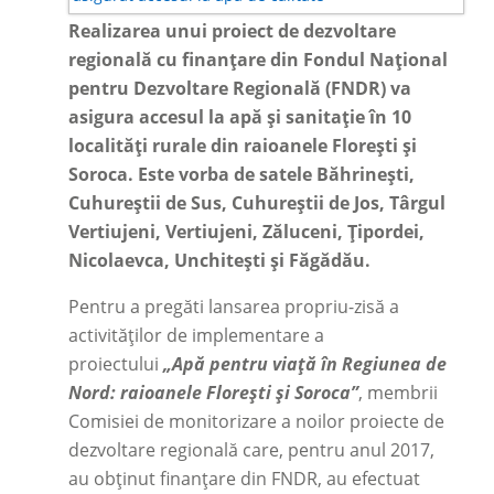
Realizarea unui proiect de dezvoltare
regională cu finanțare din Fondul Național
pentru Dezvoltare Regională (FNDR) va
asigura accesul la apă și sanitație în 10
localități rurale din raioanele Florești și
Soroca. Este vorba de satele Băhrinești,
Cuhureștii de Sus, Cuhureștii de Jos, Târgul
Vertiujeni, Vertiujeni, Zăluceni, Ţipordei,
Nicolaevca, Unchiteşti și Făgădău.
Pentru a pregăti lansarea propriu-zisă a
activităților de implementare a
proiectului
„Apă pentru viață în Regiunea de
Nord: raioanele Florești și Soroca”
,
membrii
Comisiei de monitorizare a noilor proiecte de
dezvoltare regională care, pentru anul 2017,
au obținut finanțare din FNDR, au efectuat