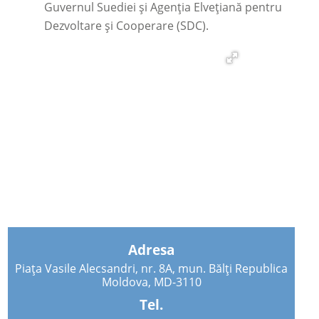
Guvernul Suediei și Agenţia Elveţiană pentru
Dezvoltare şi Cooperare (SDC).
Adresa
Piața Vasile Alecsandri, nr. 8A, mun. Bălți Republica
Moldova, MD-3110
Tel.