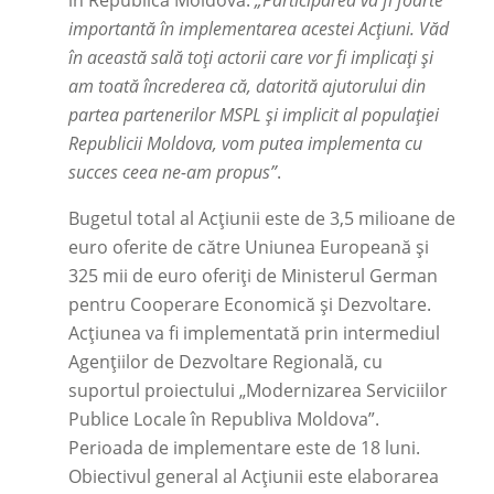
în Republica Moldova:
„Participarea va fi foarte
importantă în implementarea acestei Acțiuni. Văd
în această sală toți actorii care vor fi implicați și
am toată încrederea că, datorită ajutorului din
partea partenerilor MSPL și implicit al populației
Republicii Moldova, vom putea implementa cu
succes ceea ne-am propus”
.
Bugetul total al Acțiunii este de 3,5 milioane de
euro oferite de către Uniunea Europeană și
325 mii de euro oferiți de Ministerul German
pentru Cooperare Economică și Dezvoltare.
Acțiunea va fi implementată prin intermediul
Agențiilor de Dezvoltare Regională, cu
suportul proiectului „Modernizarea Serviciilor
Publice Locale în Republiva Moldova”.
Perioada de implementare este de 18 luni.
Obiectivul general al Acțiunii este elaborarea