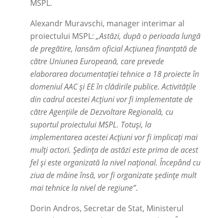
MSPL.
Alexandr Muravschi, manager interimar al
proiectului MSPL:
„Astăzi, după o perioada lungă
de pregătire, lansăm oficial Acțiunea finanțată de
către Uniunea Europeană, care prevede
elaborarea documentației tehnice a 18 proiecte în
domeniul AAC și EE în clădirile publice. Activitățile
din cadrul acestei Acțiuni vor fi implementate de
către Agențiile de Dezvoltare Regională, cu
suportul proiectului MSPL. Totuși, la
implementarea acestei Acțiuni vor fi implicați mai
mulți actori. Ședința de astăzi este prima de acest
fel și este organizată la nivel național. Începând cu
ziua de mâine însă, vor fi organizate ședințe mult
mai tehnice la nivel de regiune”
.
Dorin Andros, Secretar de Stat, Ministerul