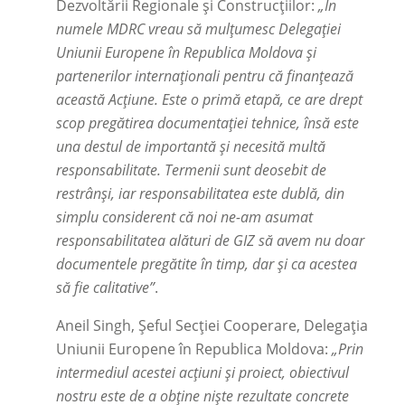
Dezvoltării Regionale și Construcțiilor:
„În
numele MDRC vreau să mulțumesc Delegației
Uniunii Europene în Republica Moldova și
partenerilor internaționali pentru că finanțează
această Acțiune. Este o primă etapă, ce are drept
scop pregătirea documentației tehnice, însă este
una destul de importantă și necesită multă
responsabilitate. Termenii sunt deosebit de
restrânși, iar responsabilitatea este dublă, din
simplu considerent că noi ne-am asumat
responsabilitatea alături de GIZ să avem nu doar
documentele pregătite în timp, dar și ca acestea
să fie calitative”
.
Aneil Singh, Șeful Secţiei Cooperare, Delegaţia
Uniunii Europene în Republica Moldova:
„Prin
intermediul acestei acțiuni și proiect, obiectivul
nostru este de a obține niște rezultate concrete