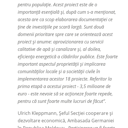
pentru populație. Acest proiect este de o
importanță esențială și, după cum s-a menționat,
acesta are ca scop elaborarea documentației ce
ține de investițiile pe scară largă. Sunt două
domenii prioritare spre care se orientează acest
proiect și anume: aprovizionarea cu servicii
calitative de apă și canalizare și, al doilea,
eficiența energetică a clădirilor publice. Este foarte
important aspectul proprietății și implicarea
comunităților locale și a societății civile în
implementarea acestor 18 proiecte. Referitor la
prima etapă a acestui proiect - 3,5 milioane de
euro - este nevoie să se acționeze foarte repede,
pentru că sunt foarte multe lucruri de făcut”
.
Ulrich Kleppmann, Șeful Secției cooperare și
dezvoltare economică, Ambasada Germaniei