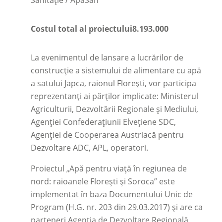
Sanitație / ApaSan
Costul total al proiectului
8.193.000
La evenimentul de lansare a lucrărilor de
construcție a sistemului de alimentare cu apă
a satului Japca, raionul Florești, vor participa
reprezentanți ai părților implicate: Ministerul
Agriculturii, Dezvoltării Regionale și Mediului,
Agenției Confederaţiunii Elveţiene SDC,
Agenției de Cooperarea Austriacă pentru
Dezvoltare ADC, APL, operatori.
Proiectul „Apă pentru viață în regiunea de
nord: raioanele Florești și Soroca” este
implementat în baza Documentului Unic de
Program (H.G. nr. 203 din 29.03.2017) și are ca
parteneri Agenția de Dezvoltare Regională