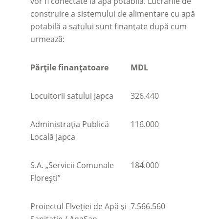
vor fi conectate la apă potabilă. Lucrările de
construire a sistemului de alimentare cu apă
potabilă a satului sunt finanțate după cum
urmează:
Părțile finanțatoare
MDL
Locuitorii satului Japca
326.440
Administrația Publică
116.000
Locală Japca
S.A. „Servicii Comunale
184.000
Floreşti”
Proiectul Elveției de Apă și
7.566.560