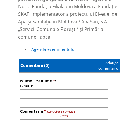
Nord, Fundația Filiala din Moldova a Fundației
SKAT, implementator a proiectului Elveției de
Apă și Sanitație în Moldova / ApaSan, S.A.
„Servicii Comunale Floreşti” și Primăria
comunei Japca.
Agenda evenimentului
Adaugă
Comentarii (0)
comentariu
Nume, Prenume
*
:
E-mail:
Comentariu
*
caractere rămase