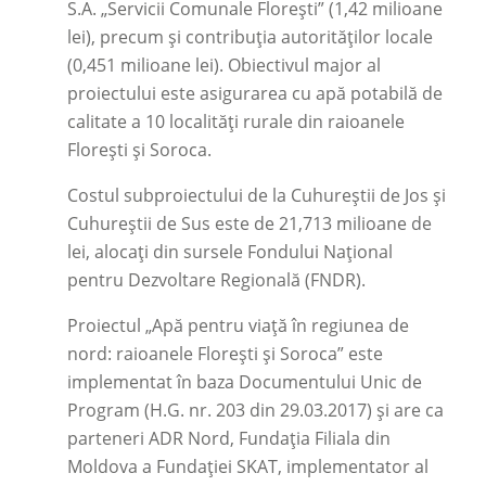
S.A. „Servicii Comunale Florești” (1,42 milioane
lei), precum și contribuția autorităților locale
(0,451 milioane lei). Obiectivul major al
proiectului este asigurarea cu apă potabilă de
calitate a 10 localități rurale din raioanele
Florești și Soroca.
Costul subproiectului de la Cuhureștii de Jos și
Cuhureștii de Sus este de 21,713 milioane de
lei, alocați din sursele Fondului Național
pentru Dezvoltare Regională (FNDR).
Proiectul „Apă pentru viață în regiunea de
nord: raioanele Florești și Soroca” este
implementat în baza Documentului Unic de
Program (H.G. nr. 203 din 29.03.2017) și are ca
parteneri ADR Nord, Fundația Filiala din
Moldova a Fundației SKAT, implementator al