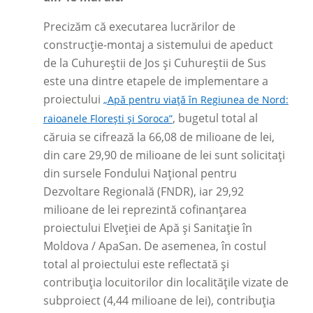
Precizăm că executarea lucrărilor de
construcție-montaj a sistemului de apeduct
de la Cuhureștii de Jos și Cuhureștii de Sus
este una dintre etapele de implementare a
proiectului
„Apă pentru viață în Regiunea de Nord:
, bugetul total al
raioanele Florești și Soroca”
căruia se cifrează la 66,08 de milioane de lei,
din care 29,90 de milioane de lei sunt solicitați
din sursele Fondului Național pentru
Dezvoltare Regională (FNDR), iar 29,92
milioane de lei reprezintă cofinanțarea
proiectului Elveției de Apă și Sanitație în
Moldova / ApaSan. De asemenea, în costul
total al proiectului este reflectată și
contribuția locuitorilor din localitățile vizate de
subproiect (4,44 milioane de lei), contribuția