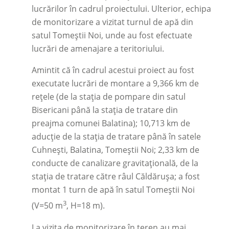
lucrărilor în cadrul proiectului. Ulterior, echipa
de monitorizare a vizitat turnul de apă din
satul Tomeștii Noi, unde au fost efectuate
lucrări de amenajare a teritoriului.
Amintit că în cadrul acestui proiect au fost
executate lucrări de montare a 9,366 km de
rețele (de la stația de pompare din satul
Bisericani până la stația de tratare din
preajma comunei Balatina); 10,713 km de
aducție de la stația de tratare până în satele
Cuhnești, Balatina, Tomeștii Noi; 2,33 km de
conducte de canalizare gravitațională, de la
stația de tratare către râul Căldărușa; a fost
montat 1 turn de apă în satul Tomeștii Noi
3
(V=50 m
, H=18 m).
La vizita de monitorizare în teren au mai