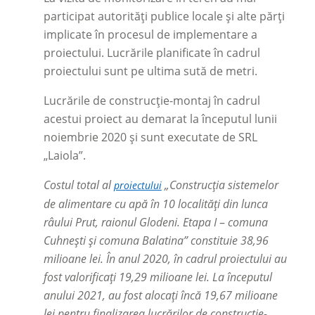
participat autorități publice locale și alte părți
implicate în procesul de implementare a
proiectului. Lucrările planificate în cadrul
proiectului sunt pe ultima sută de metri.
Lucrările de construcție-montaj în cadrul
acestui proiect au demarat la începutul lunii
noiembrie 2020 și sunt executate de SRL
„Laiola”.
Costul total al
„Construcția sistemelor
proiectului
de alimentare cu apă în 10 localități din lunca
râului Prut, raionul Glodeni. Etapa I
–
comuna
Cuhnești și comuna Balatina” constituie 38,96
milioane lei. În anul 2020, în cadrul proiectului au
fost valorificați 19,29 milioane lei. La începutul
anului 2021, au fost alocați încă 19,67 milioane
lei pentru finalizarea lucrărilor de construcție-