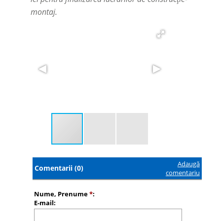
montaj.
Adaugă
Comentarii (0)
comentariu
Nume, Prenume
*
:
E-mail: