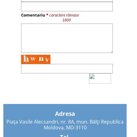
Comentariu
*
caractere rămase
Adresa
Piața Vasile Alecsandri, nr. 8A, mun. Bălți Republica
Moldova, MD-3110