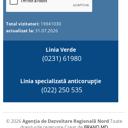
Total vizitatori:
19941030
actualizat la:
31.07.2026
Linia Verde
(0231) 61980
Linia specializată anticorupție
(022) 250 535
© 2026
Agenția de Dezvoltare Regională Nord
Toate
drepturile rezervate
Creat de
BRAND.MD