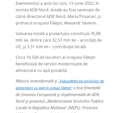
Evenimentul a avut loc luni, 13 iunie 2022, în
incinta ADR Nord. Actele au fost semnate de
către directorul ADR Nord, Maria Prisacari, și
primarul orașului Fălești, Alexandr Severin.
Valoarea totală a proiectului constituie 35,88
mln lei, dintre care 32,57 mln lei
–
acordați de
UE, și 3,31 mln lei
–
contribuție locală.
Circa 16.500 de locuitori ai orașului Fălești
beneficiază de servicii modernizate de
alimentare cu apă potabilă.
Măsura investițională și
„Îmbunătățirea serviciilor de
a fost finanțată
alimentare cu apă în orașul Fălești”
de Uniunea Europeană și implementată de ADR
Nord și proiectul „Modernizarea Serviciilor Publice
Locale în Republica Moldova" (MSPL). Proiectul