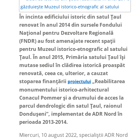
În incinta edificiului istoric din satul Țaul
renovat în anul 2014 din sursele Fondului
Național pentru Dezvoltare Regională
(FNDR) au fost amenajate recent spații
pentru Muzeul istorico-etnografic al satului
Țaul. În anul 2015, Primăria satului Țaul își
mutase sediul în clădirea istorică proaspăt
renovată, ceea ce, ulterior, a cauzat
stoparea finanțării
„Reabilitarea
proiectului
monumentului istorico-arhitectural
Conacul Pommer și a drumului de acces la
parcul dendrologic din satul Țaul, raionul
Dondușeni”, implementat de ADR Nord în
perioada 2013-2014.
Miercuri, 10 august 2022, specialiștii ADR Nord