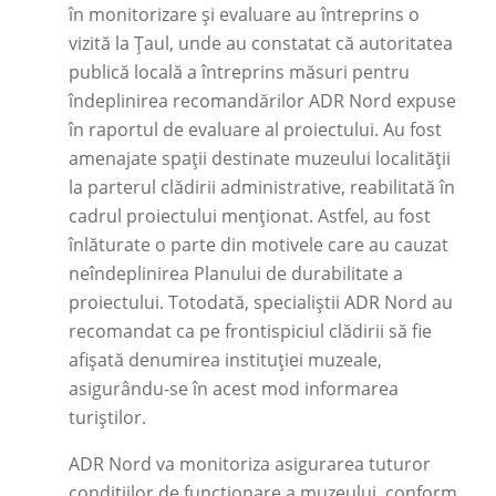
în monitorizare și evaluare au întreprins o
vizită la Țaul, unde au constatat că autoritatea
publică locală a întreprins măsuri pentru
îndeplinirea recomandărilor ADR Nord expuse
în raportul de evaluare al proiectului. Au fost
amenajate spații destinate muzeului localității
la parterul clădirii administrative, reabilitată în
cadrul proiectului menționat. Astfel, au fost
înlăturate o parte din motivele care au cauzat
neîndeplinirea Planului de durabilitate a
proiectului. Totodată, specialiștii ADR Nord au
recomandat ca pe frontispiciul clădirii să fie
afișată denumirea instituției muzeale,
asigurându-se în acest mod informarea
turiștilor.
ADR Nord va monitoriza asigurarea tuturor
condițiilor de funcționare a muzeului, conform