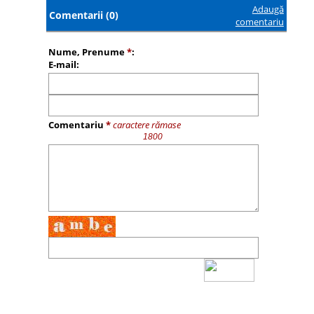
Adaugă
Comentarii (0)
comentariu
Nume, Prenume
*
:
E-mail:
Comentariu
*
caractere rămase