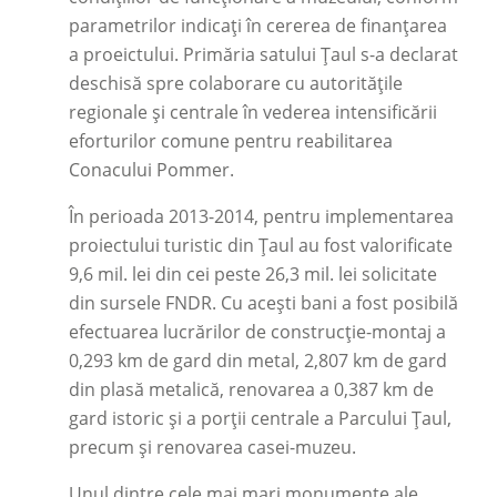
parametrilor indicați în cererea de finanțarea
a proeictului. Primăria satului Țaul s-a declarat
deschisă spre colaborare cu autoritățile
regionale și centrale în vederea intensificării
eforturilor comune pentru reabilitarea
Conacului Pommer.
În perioada 2013-2014, pentru implementarea
proiectului turistic din Țaul au fost valorificate
9,6 mil. lei din cei peste 26,3 mil. lei solicitate
din sursele FNDR. Cu acești bani a fost posibilă
efectuarea lucrărilor de construcție-montaj a
0,293 km de gard din metal, 2,807 km de gard
din plasă metalică, renovarea a 0,387 km de
gard istoric și a porții centrale a Parcului Țaul,
precum și renovarea casei-muzeu.
Unul dintre cele mai mari monumente ale