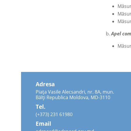
Măsura
Măsura
Măsura
b.
Apel com
Măsura
Adresa
Piața Vasile Alecsandri, nr. 8A, mun.
Bălți Republica Moldova, MD-3110
Tel.
(+373) 231 61980
Email