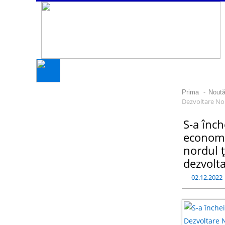
-
Prima
Noută
Dezvoltare Nor
S-a înch
economi
nordul ț
dezvolt
02.12.2022