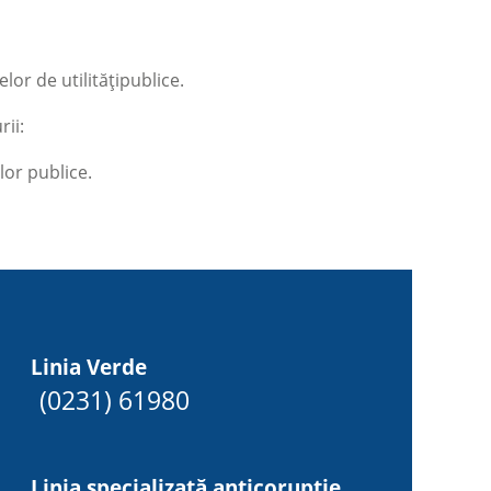
lor de utilitățipublice.
rii:
lor publice.
Linia Verde
(0231) 61980
Linia specializată anticorupție