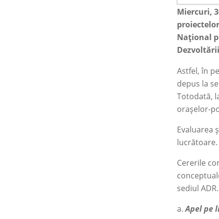
Miercuri, 
proiectelo
Național p
Dezvoltări
Astfel, în 
depus la se
Totodată, l
orașelor-po
Evaluarea ș
lucrătoare.
Cererile co
conceptuale
sediul ADR.
a.
Apel pe l