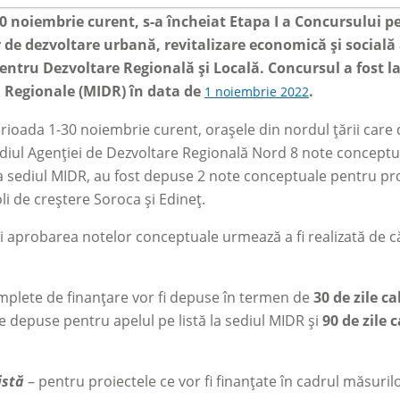
30 noiembrie curent, s-a încheiat Etapa I a Concursului p
r de dezvoltare urbană, revitalizare economică și socială
entru Dezvoltare Regională și Locală. Concursul a fost la
i Regionale (MIDR) în data de
.
1 noiembrie 2022
perioada 1-30 noiembrie curent, orașele din nordul țării car
diul Agenției de Dezvoltare Regională Nord 8 note conceptua
a sediul MIDR, au fost depuse 2 note conceptuale pentru pr
li de creștere Soroca și Edineț.
i aprobarea notelor conceptuale urmează a fi realizată de c
mplete de finanțare vor fi depuse în termen de
30 de zile c
 depuse pentru apelul pe listă la sediul MIDR și
90 de zile 
istă
–
pentru proiectele ce vor fi finanțate în cadrul măsurilo