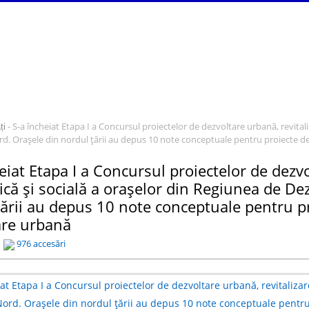
- S-a încheiat Etapa I a Concursul proiectelor de dezvoltare urbană, revita
ți
d. Orașele din nordul țării au depus 10 note conceptuale pentru proiecte de 
eiat Etapa I a Concursul proiectelor de dezvo
că și socială a orașelor din Regiunea de De
ării au depus 10 note conceptuale pentru pro
are urbană
976 accesări