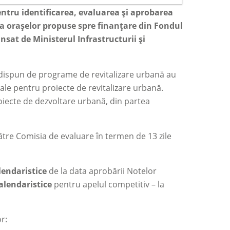
entru identificarea, evaluarea și aprobarea
 a orașelor propuse spre finanțare din Fondul
nsat de Ministerul Infrastructurii și
e dispun de programe de revitalizare urbană au
le pentru proiecte de revitalizare urbană.
oiecte de dezvoltare urbană, din partea
ătre Comisia de evaluare în termen de 13 zile
alendaristice
de la data aprobării Notelor
calendaristice
pentru apelul competitiv
–
la
r: