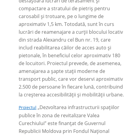
desfășoară lucrări de terasament și
compactare a stratului de pietriș pentru
carosabil și trotuare, pe o lungime de
aproximativ 1,5 km. Totodată, sunt în curs
lucrări de reamenajare a curții blocului locativ
din strada Alexandru cel Bun nr. 19, care
includ reabilitarea căilor de acces auto și
pietonale, în beneficiul celor aproximativ 180
de locuitori. Proiectul prevede, de asemenea,
amenajarea a șapte stații moderne de
transport public, care vor deservi aproximativ
2.500 de persoane în fiecare lună, contribuind
la creșterea accesibilității și mobilității urbane.
„Dezvoltarea infrastructurii spațiilor
Proiectul
publice în zona de revitalizare Valea
Curechiului” este finanțat de Guvernul
Republicii Moldova prin Fondul Național