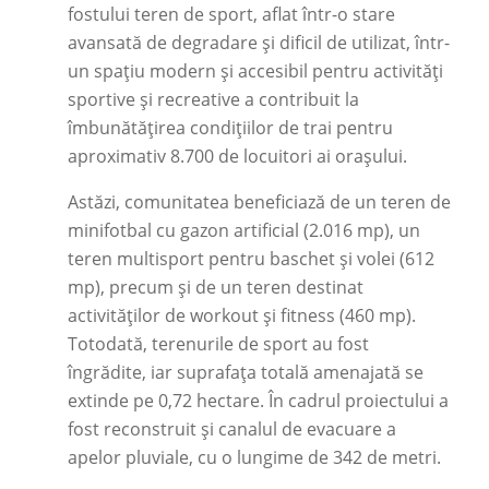
fostului teren de sport, aflat într-o stare
avansată de degradare și dificil de utilizat, într-
un spațiu modern și accesibil pentru activități
sportive și recreative a contribuit la
îmbunătățirea condițiilor de trai pentru
aproximativ 8.700 de locuitori ai orașului.
Astăzi, comunitatea beneficiază de un teren de
minifotbal cu gazon artificial (2.016 mp), un
teren multisport pentru baschet și volei (612
mp), precum și de un teren destinat
activităților de workout și fitness (460 mp).
Totodată, terenurile de sport au fost
îngrădite, iar suprafața totală amenajată se
extinde pe 0,72 hectare. În cadrul proiectului a
fost reconstruit și canalul de evacuare a
apelor pluviale, cu o lungime de 342 de metri.