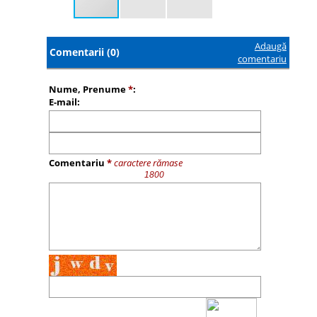
Adaugă
Comentarii (0)
comentariu
Nume, Prenume
*
:
E-mail:
Comentariu
*
caractere rămase