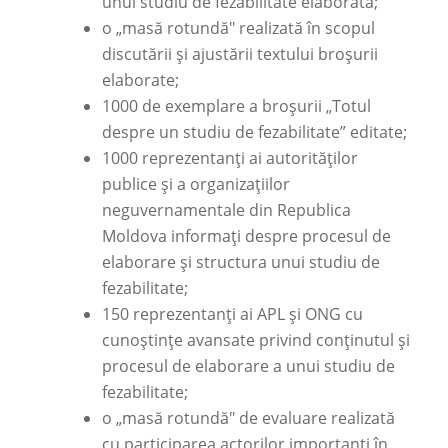
unui studiu de fezabilitate elaborată;
o „masă rotundă" realizată în scopul
discutării și ajustării textului broșurii
elaborate;
1000 de exemplare a broșurii „Totul
despre un studiu de fezabilitate” editate;
1000 reprezentanți ai autorităților
publice și a organizațiilor
neguvernamentale din Republica
Moldova informați despre procesul de
elaborare și structura unui studiu de
fezabilitate;
150 reprezentanți ai APL și ONG cu
cunoștințe avansate privind conținutul și
procesul de elaborare a unui studiu de
fezabilitate;
o „masă rotundă" de evaluare realizată
cu participarea actorilor importanți în