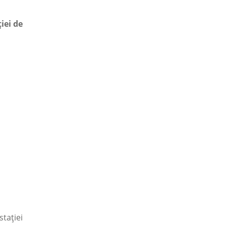
iei de
tației