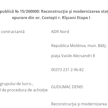
e publică № 15/200000: Reconstrucția și modernizarea staț
epurare din or. Costești r. Rîșcani Etapa I
a contractantă
ADR Nord
Republica Moldova, mun. Bălţi,
piața Vasile Alecsandri 8
00373 231 2-96-82
rupului de lucru ,
GUDUMAC DENIS
 de procedura de achiziţie
Reconstrucția și modernizarea s