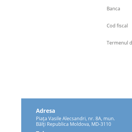
Banca
Cod fiscal
Termenul d
Adresa
Piața Vasile Alecsandri, nr. 8A, mun.
Bălți Republica Moldova, MD-3110