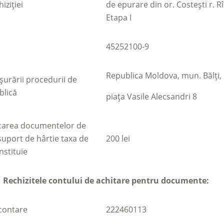
iziţiei
de epurare din or. Costești r. R
Etapa I
45252100-9
Republica Moldova, mun. Bălţi,
şurării procedurii de
blică
piaţa Vasile Alecsandri 8
icarea documentelor de
 suport de hârtie taxa de
200 lei
nstituie
Rechizitele contului de achitare pentru documente:
contare
222460113