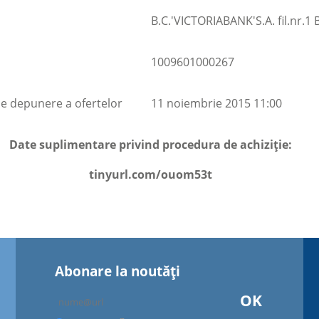
B.C.'VICTORIABANK'S.A. fil.nr.1 B
1009601000267
e depunere a ofertelor
11 noiembrie 2015 11:00
Date suplimentare privind procedura de achiziție:
tinyurl.com/ouom53t
Abonare la noutăţi
OK