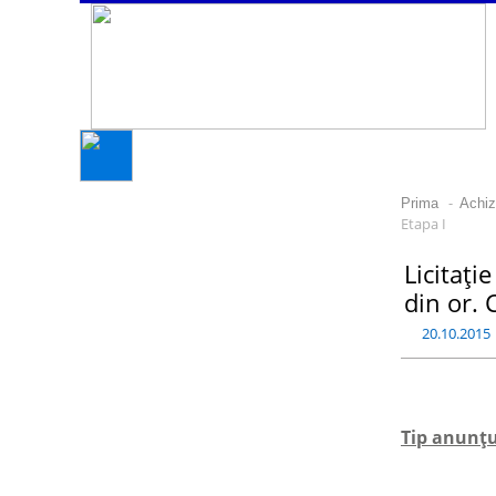
-
Prima
Achizi
Etapa I
Licitaţi
din or. 
20.10.2015
Tip anunţur