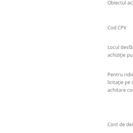
Obiectul ach
Cod CPV
Locul desfă
achiziţie pu
Pentru rid
licitaţie pe
achitare co
Cont de de