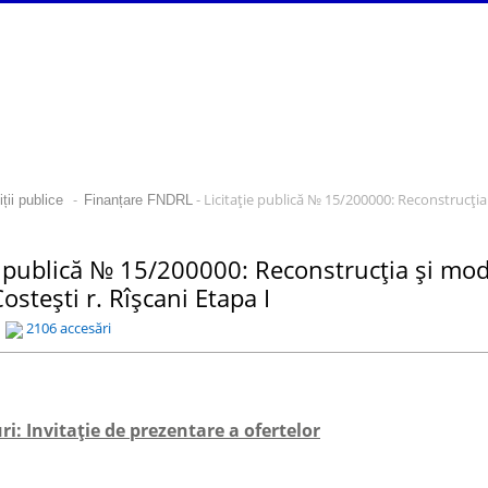
-
- Licitaţie publică № 15/200000: Reconstrucția 
ții publice
Finanțare FNDRL
e publică № 15/200000: Reconstrucția și mod
Costești r. Rîșcani Etapa I
2106 accesări
i: Invitaţie de prezentare a ofertelor