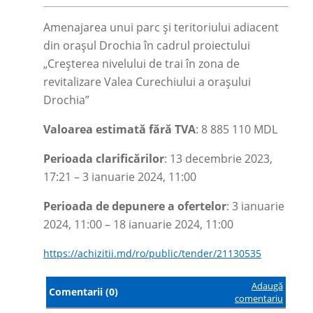
Amenajarea unui parc și teritoriului adiacent
din orașul Drochia în cadrul proiectului
„Creșterea nivelului de trai în zona de
revitalizare Valea Curechiului a orașului
Drochia”
Valoarea estimată fără TVA
: 8 885 110 MDL
Perioada clarificărilor
: 13 decembrie 2023,
17:21
–
3 ianuarie 2024, 11:00
Perioada de depunere a ofertelor
: 3 ianuarie
2024, 11:00
–
18 ianuarie 2024, 11:00
https://achizitii.md/ro/public/tender/21130535
Adaugă
Comentarii (0)
comentariu