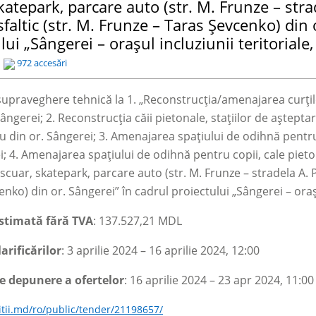
katepark, parcare auto (str. M. Frunze – str
faltic (str. M. Frunze – Taras Șevcenko) din 
lui „Sângerei – orașul incluziunii teritoriale, 
972 accesări
 supraveghere tehnică la 1. „Reconstrucția/amenajarea curțilo
 Sângerei; 2. Reconstrucția căii pietonale, stațiilor de aștep
 din or. Sângerei; 3. Amenajarea spațiului de odihnă pentru
i; 4. Amenajarea spațiului de odihnă pentru copii, cale pietona
cuar, skatepark, parcare auto (str. M. Frunze
–
stradela A. 
enko) din or. Sângerei” în cadrul proiectului „Sângerei
–
orașu
stimată fără TVA
: 137.527,21 MDL
arificărilor
:
3 aprilie 2024
–
16 aprilie 2024, 12:00
e depunere a ofertelor
:
16 aprilie 2024
– 23 apr 2024, 11:00
zitii.md/ro/public/tender/21198657/