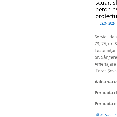
scuar, s
beton as
proiectu
03.04.2024
Servicii de
73, 75, or.
Testemițanu
or. Sângere
Amenajare s
Taras Șevc
Valoarea e
Perioada cl
Perioada d
https://achi