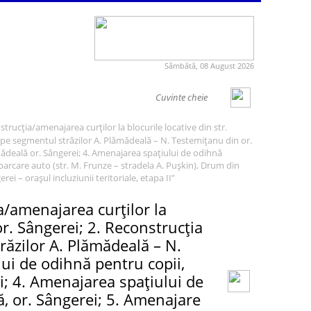
Sâmbătă, 08 August 2026
trucția/amenajarea curților la blocurile locative din str.
re pe segmentul străzilor A. Plămădeală – N. Testemițanu din or.
mădeală or. Sângerei; 4. Amenajarea spațiului de odihnă
 parcare auto (str. M. Frunze – stradela A. Pușkin), Drum din
ei – orașul incluziunii teritoriale, etapa II”
a/amenajarea curților la
or. Sângerei; 2. Reconstrucția
trăzilor A. Plămădeală – N.
ui de odihnă pentru copii,
i; 4. Amenajarea spațiului de
ță, or. Sângerei; 5. Amenajare