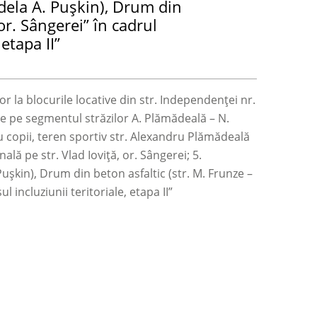
adela A. Pușkin), Drum din
or. Sângerei” în cadrul
etapa II”
r la blocurile locative din str. Independenței nr.
tare pe segmentul străzilor A. Plămădeală
–
N.
 copii, teren sportiv str. Alexandru Plămădeală
lă pe str. Vlad Ioviță, or. Sângerei; 5.
Pușkin), Drum din beton asfaltic (str. M. Frunze
–
l incluziunii teritoriale, etapa II”