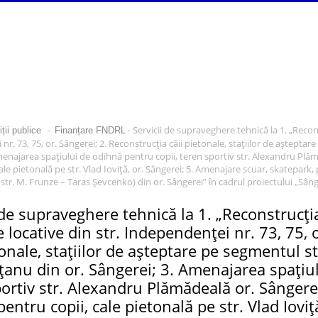
-
- Servicii de supraveghere tehnică la 1. „Recons
ții publice
Finanțare FNDRL
r. 73, 75, or. Sângerei; 2. Reconstrucția căii pietonale, stațiilor de aștepta
menajarea spațiului de odihnă pentru copii, teren sportiv str. Alexandru Plă
ale pietonală pe str. Vlad Ioviță, or. Sângerei; 5. Amenajare scuar, skatepark,
(str. M. Frunze – Taras Șevcenko) din or. Sângerei” în cadrul proiectului „Sânger
 de supraveghere tehnică la 1. „Reconstrucți
e locative din str. Independenței nr. 73, 75, 
tonale, stațiilor de așteptare pe segmentul s
anu din or. Sângerei; 3. Amenajarea spațiul
ortiv str. Alexandru Plămădeală or. Sângere
entru copii, cale pietonală pe str. Vlad Iovi