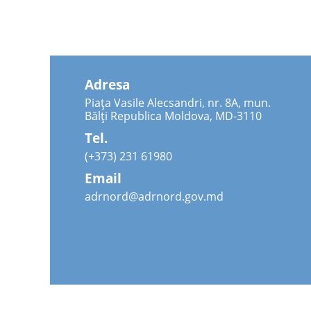
Adresa
Piața Vasile Alecsandri, nr. 8A, mun.
Bălți Republica Moldova, MD-3110
Tel.
(+373) 231 61980
Email
adrnord@adrnord.gov.md