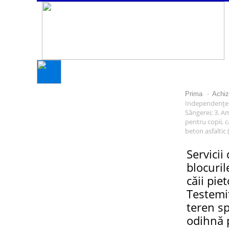
-
Prima
Achizi
Independenței n
Sângerei; 3. A
pentru copii, c
beton asfaltic 
Servicii
blocuril
căii pie
Testemiț
teren sp
odihnă p